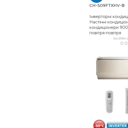
CH-S09FTXHV-B
Інверторні конди
Настінні кондиціо
кондиціонери 900
повітря-повітря
54 999