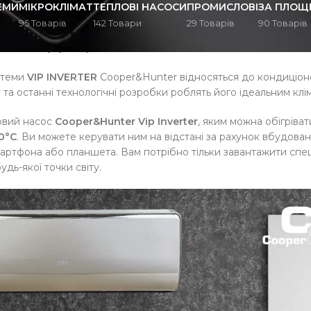
ЕМИ
МІКРОКЛІМАТ
ТЕПЛОВІ НАСОСИ
ПРОМИСЛОВІ
ЗА ПЛОЩ
95 Товарів
142 Товари
29 Товарів
90 Товарів
КОНДИЦІОНЕР COOPER&HUNTER 
стеми
VIP INVERTER
Cooper&Hunter відносяться до кондиціоне
 та останні технологічні розробки роблять його ідеальним кл
овий насос
Cooper&Hunter Vip Inverter
, яким можна обігріва
0°C
. Ви можете керувати ним на відстані за рахунок вбудов
мартфона або планшета. Вам потрібно тільки завантажити спец
дь-якої точки світу.