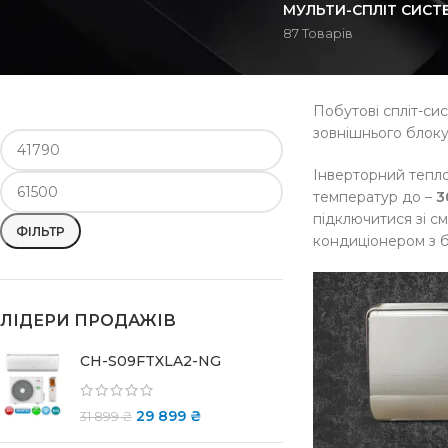
МУЛЬТИ-СПЛІТ СИСТ
87 Товарів
ФІЛЬТРУВАТИ ЗА ЦІНОЮ
Побутові спліт-си
зовнішнього блоку
Інверторний тепл
температур до –
3
підключитися зі с
ФІЛЬТР
кондиціонером з бу
ЛІДЕРИ ПРОДАЖІВ
CH-S09FTXLA2-NG
29 899
₴
31 899
₴