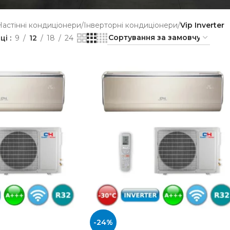
Настінні кондиціонери
/
Інверторні кондиціонери
/
Vip Inverter
нці
9
12
18
24
-24%