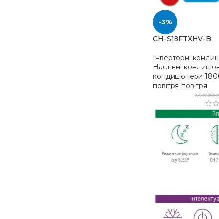
-3%
CH-S18FTXHV-B
Інверторні конди
Настінні кондиціо
кондиціонери 180
повітря-повітря
63 599