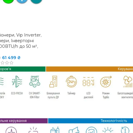
ціонери
,
Vip Inverter
,
нери
,
Інверторні
00BTU/h до 50 м²
,
61 499
₴
₴