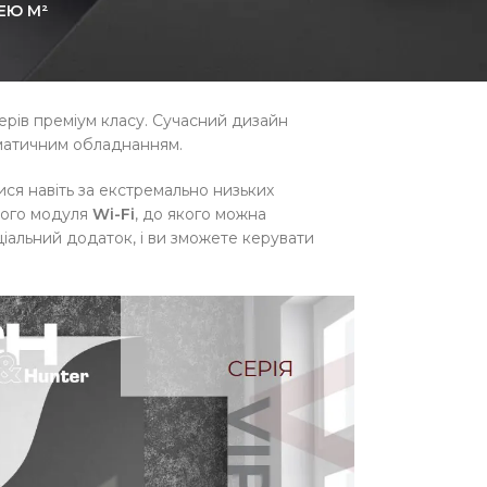
ЕЮ М²
VIP INVERTER
рів преміум класу. Сучасний дизайн
іматичним обладнанням.
тися навіть за екстремально низьких
аного модуля
Wi-Fi
, до якого можна
іальний додаток, і ви зможете керувати