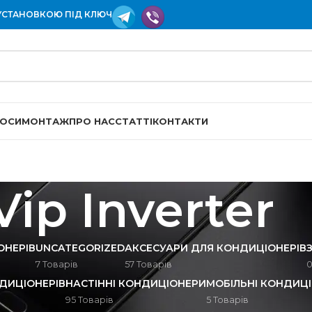
УСТАНОВКОЮ ПІД КЛЮЧ
СОСИ
МОНТАЖ
ПРО НАС
СТАТТІ
КОНТАКТИ
Vip Inverter
ОНЕРІВ
UNCATEGORIZED
АКСЕСУАРИ ДЛЯ КОНДИЦІОНЕРІВ
7 Товарів
57 Товарів
0
ДИЦІОНЕРІВ
НАСТІННІ КОНДИЦІОНЕРИ
МОБІЛЬНІ КОНДИЦ
95 Товарів
5 Товарів