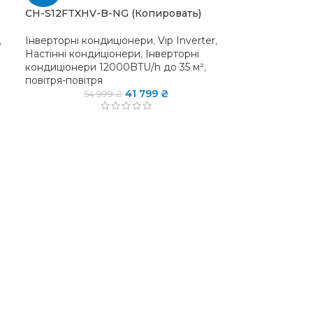
CH-S12FTXHV-B-NG (Копировать)
,
Інверторні кондиціонери
,
Vip Inverter
,
Настінні кондиціонери
,
Інверторні
кондиціонери 12000BTU/h до 35 м²
,
повітря-повітря
41 799
₴
54 999
₴