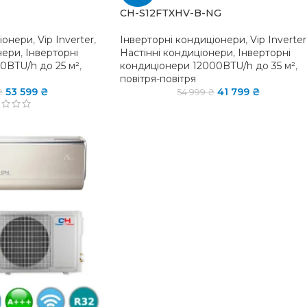
CH-S12FTXHV-B-NG
ціонери
,
Vip Inverter
,
Інверторні кондиціонери
,
Vip Inverter
нери
,
Інверторні
Настінні кондиціонери
,
Інверторні
0BTU/h до 25 м²
,
кондиціонери 12000BTU/h до 35 м²
,
повітря-повітря
53 599
₴
41 799
₴
₴
54 999
₴