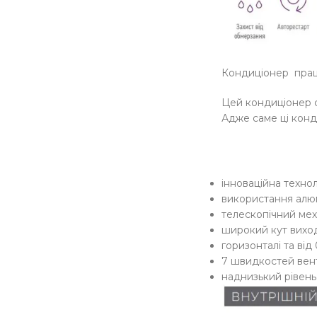
Кондиціонер працю
Цей кондиціонер с
Адже саме ці конд
інноваційна технол
використання алюм
телескопічний мех
широкий кут виход
горизонталі та від
7 швидкостей вен
наднизький рівень