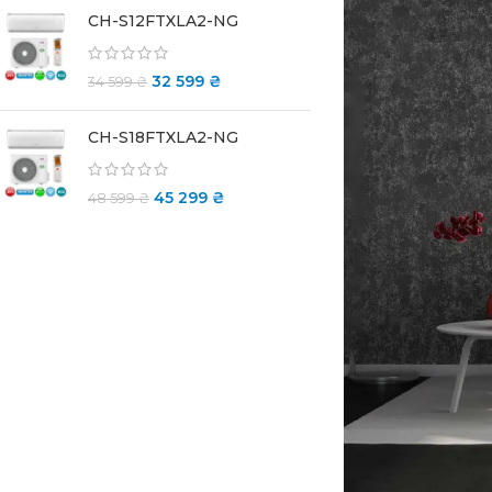
CH-S12FTXLA2-NG
32 599
₴
34 599
₴
CH-S18FTXLA2-NG
45 299
₴
48 599
₴