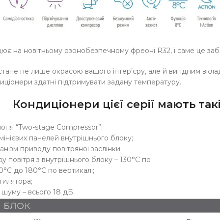
є на новітньому озонобезпечному фреоні R32, і саме це заб
тане не лише окрасою вашого інтер’єру, але й вигідним вклад
иціонери здатні підтримувати задану температуру.
Кондиціонери цієї серії мають так
огія “Two-stage Compressor”;
інієвих панелей внутрішнього блоку;
анізм приводу повітряної заслінки;
у повітря з внутрішнього блоку – 130°C по
 0°C до 180°C по вертикалі;
тилятора;
 шуму – всього 18 дБ.