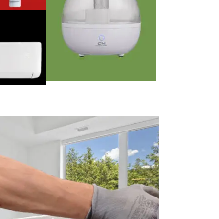
Зволожувач
Santorini
КУПИТИ