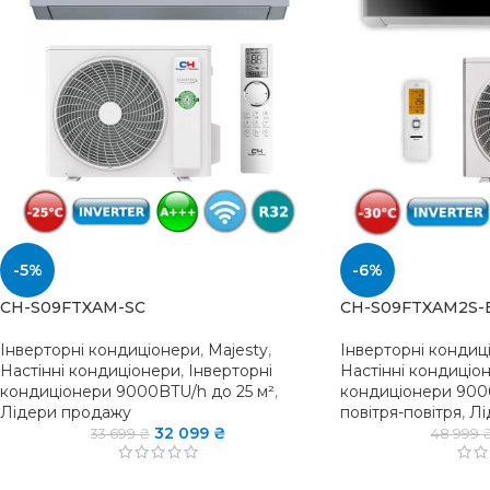
-5%
-6%
CH-S09FTXAM-SC
CH-S09FTXAM2S-
Інверторні кондиціонери
,
Majesty
,
Інверторні кондиц
Настінні кондиціонери
,
Інверторні
Настінні кондиціо
кондиціонери 9000BTU/h до 25 м²
,
кондиціонери 900
Лідери продажу
повітря-повітря
,
Лі
32 099
₴
33 699
₴
48 999