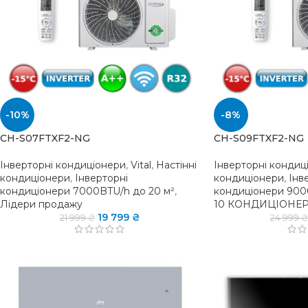
-10%
-8%
CH-S07FTXF2-NG
CH-S09FTXF2-NG
Інверторні кондиціонери
,
Vital
,
Настінні
Інверторні кондиц
кондиціонери
,
Інверторні
кондиціонери
,
Інв
кондиціонери 7000BTU/h до 20 м²
,
кондиціонери 900
Лідери продажу
10 КОНДИЦІОНЕР
19 799
₴
21 999
₴
24 999