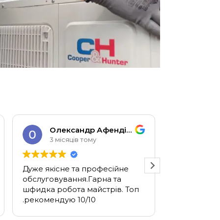
В
Олександр Афендіков
Рост
3 місяців тому
4 міся
Дуже якісне та професійне
Дуже швидко
обслуговування.Гарна та
сенсі - вчор
шфидка робота майстрів. Топ
сьогодні вж
.рекомендую 10/10
встановили.
вам!