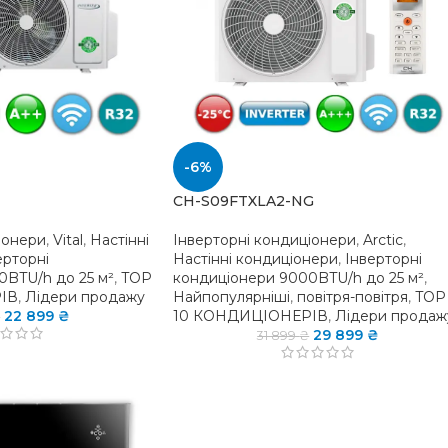
-6%
CH-S09FTXLA2-NG
іонери
,
Vital
,
Настінні
Інверторні кондиціонери
,
Arctic
,
ерторні
Настінні кондиціонери
,
Інверторні
0BTU/h до 25 м²
,
TOP
кондиціонери 9000BTU/h до 25 м²
,
ІВ
,
Лідери продажу
Найпопулярніші
,
повітря-повітря
,
TOP
22 899
₴
10 КОНДИЦІОНЕРІВ
,
Лідери продаж
₴
29 899
₴
31 899
₴