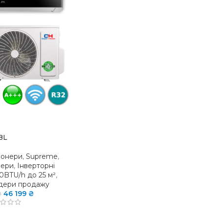
BL
іонери
,
Supreme
,
нери
,
Інверторні
0BTU/h до 25 м²
,
дери продажу
46 199
₴
₴