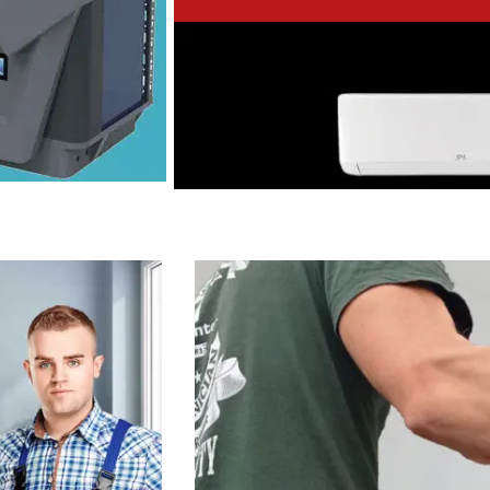
Тепловий насос
Arctic
ода
Неінверторний до -15°С
Veritas
ння та