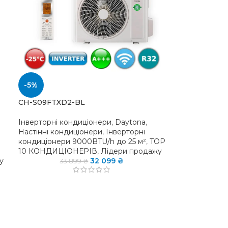
-5%
CH-S09FTXD2-BL
Інверторні кондиціонери
,
Daytona
,
Настінні кондиціонери
,
Інверторні
кондиціонери 9000BTU/h до 25 м²
,
TOP
10 КОНДИЦІОНЕРІВ
,
Лідери продажу
у
32 099
₴
33 899
₴