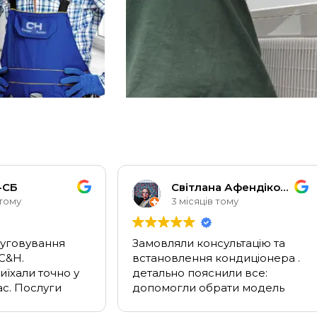
МОНТАЖ
КОНДИЦІОНЕРІ
СБ
Світлана Афендікова
тому
3 місяців тому
ДИВИТИСЬ ЦІНИ
уговування
Замовляли консультацію та
C&H.
встановлення кондиціонера .
їхали точно у
детально пояснили все:
. Послуги
допомогли обрати модель
йно, без
під нашу квартиру, врахували