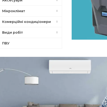
Аксесуари
Мікроклімат
Комерційні кондиціонери
Види робіт
ПВУ
Повітря - В
Для
опале
ГВП
ДИВИТИСЬ