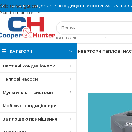
Skip to navigation
ВИДИ РОБІТ
МИ ПРАЦЮЄМО В…
КОНДИЦІОНЕР COOPER&HUNTER З 
Skip to main content
КАТЕГОРІЇ
КАТЕГОРІЇ
ІНВЕРТОРНІ
ТЕПЛОВІ НА
Настінні кондиціонери
Теплові насоси
Мульти-спліт системи
Мобільні кондиціонери
За площею приміщення