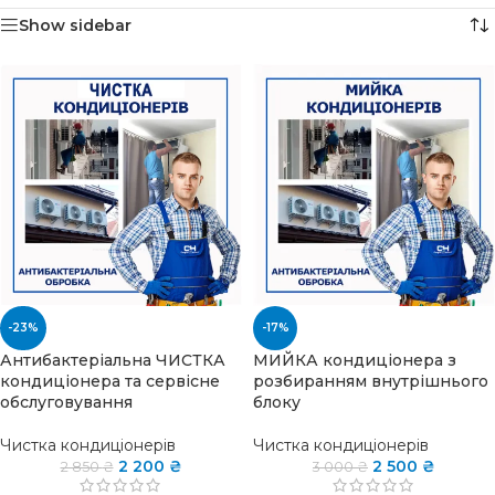
Show sidebar
-23%
-17%
Антибактеріальна ЧИСТКА
МИЙКА кондиціонера з
кондиціонера та сервісне
розбиранням внутрішнього
обслуговування
блоку
Чистка кондиціонерів
Чистка кондиціонерів
2 200
₴
2 500
₴
2 850
₴
3 000
₴