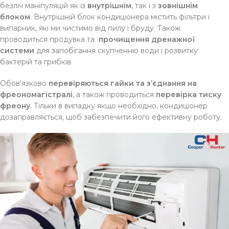
безліч маніпуляцій як із
внутрішнім
, так і з
зовнішнім
блоком
. Внутрішній блок кондиціонера містить фільтри і
випарник, які ми чистимо від пилу і бруду. Також
проводиться продувка та
прочищення дренажної
системи
для запобігання скупченню води і розвитку
бактерій та грибків.
Обов’язково
перевіряються гайки та з’єднання на
фреономагістралі
, а також проводиться
перевірка тиску
фреону
. Тільки в випадку якщо необхідно, кондиціонер
дозаправляється, щоб забезпечити його ефективну роботу.