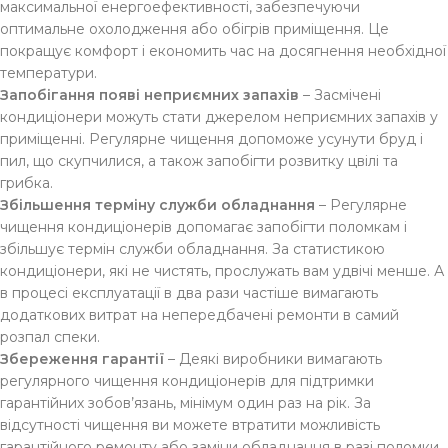
максимальної енергоефективності, забезпечуючи
оптимальне охолодження або обігрів приміщення. Це
покращує комфорт і економить час на досягнення необхідної
температури.
Запобігання появі неприємних запахів
– Засмічені
кондиціонери можуть стати джерелом неприємних запахів у
приміщенні. Регулярне чищення допоможе усунути бруд і
пил, що скупчилися, а також запобігти розвитку цвілі та
грибка.
Збільшення терміну служби обладнання
– Регулярне
чищення кондиціонерів допомагає запобігти поломкам і
збільшує термін служби обладнання. За статистикою
кондиціонери, які не чистять, прослужать вам удвічі менше. А
в процесі експлуатації в два рази частіше вимагають
додаткових витрат на непередбачені ремонти в самий
розпал спеки.
Збереження гарантії
– Деякі виробники вимагають
регулярного чищення кондиціонерів для підтримки
гарантійних зобов’язань, мінімум один раз на рік. За
відсутності чищення ви можете втратити можливість
гарантійного ремонту або заміни обладнання в разі поломки.