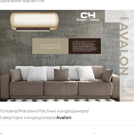
ідеальним варіантом.
Головна
/
Магазин
/
Настінні кондиціонери
/
Інверторні кондиціонери
/
Avalon