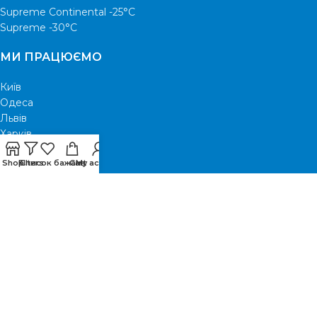
Supreme Continental -25°С
Supreme -30°С
МИ ПРАЦЮЄМО
Київ
Одеса
Львів
Харків
Біла Церква
Shop
Filters
Список бажань
Cart
My account
Бровари
Ірпінь
Вишгород
КОРИСНЕ
Каталог C&H
Про магазин
Оплата та доставка
Контакти