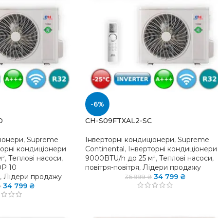
-6%
D
CH-S09FTXAL2-SC
ціонери
,
Supreme
Інверторні кондиціонери
,
Supreme
торні кондиціонери
Continental
,
Інверторні кондиціонери
м²
,
Теплові насоси
,
9000BTU/h до 25 м²
,
Теплові насоси
,
P 10
повітря-повітря
,
Лідери продажу
,
Лідери продажу
34 799
₴
36 999
₴
34 799
₴
₴