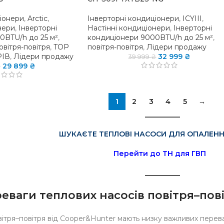
ціонери
,
Arctic
,
Інверторні кондиціонери
,
ICYIII
,
нери
,
Інверторні
Настінні кондиціонери
,
Інверторні
0BTU/h до 25 м²
,
кондиціонери 9000BTU/h до 25 м²
,
овітря-повітря
,
TOP
повітря-повітря
,
Лідери продажу
РІВ
,
Лідери продажу
32 999
₴
39 999
₴
29 899
₴
₴
1
2
3
4
5
→
__________
ШУКАЄТЕ ТЕПЛОВІ НАСОСИ ДЛЯ ОПАЛЕННЯ
Перейти до ТН для ГВП
__________
еваги теплових насосів повітря–пов
вітря–повітря від Cooper&Hunter мають низку важливих перева