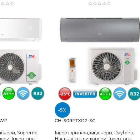
-5%
-WP
CH-S09FTXD2-SC
ціонери
,
Supreme
,
Інверторні кондиціонери
,
Daytona
,
нери
,
Інверторні
Настінні кондиціонери
,
Інверторні