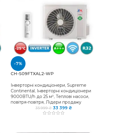
-7%
CH-S09FTXAL2-WP
Інверторні кондиціонери
,
Supreme
Continental
,
Інверторні кондиціонери
9000BTU/h до 25 м²
,
Теплові насоси
,
повітря-повітря
,
Лідери продажу
33 399
₴
35 999
₴