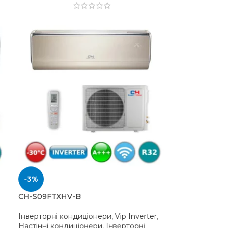
-3%
CH-S09FTXHV-B
Інверторні кондиціонери
,
Vip Inverter
,
Настінні кондиціонери
,
Інверторні