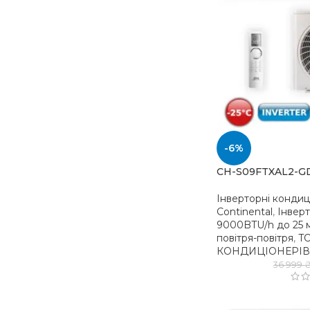
-6%
CH-S09FTXAL2-G
Інверторні конди
Continental
,
Інвер
9000BTU/h до 25 
повітря-повітря
,
TO
КОНДИЦІОНЕРІВ
36 999