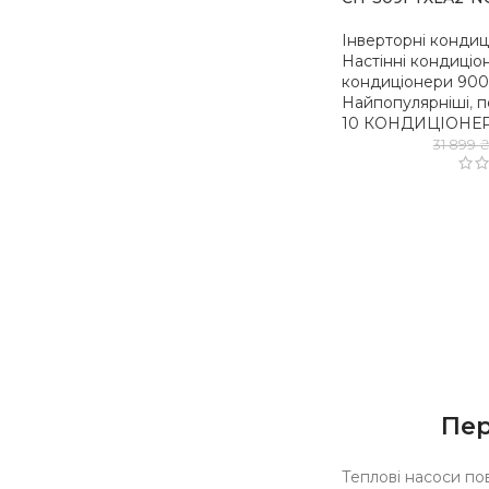
Інверторні конди
Настінні кондиціо
кондиціонери 900
Найпопулярніші
,
п
10 КОНДИЦІОНЕ
31 899
Пер
Теплові насоси по