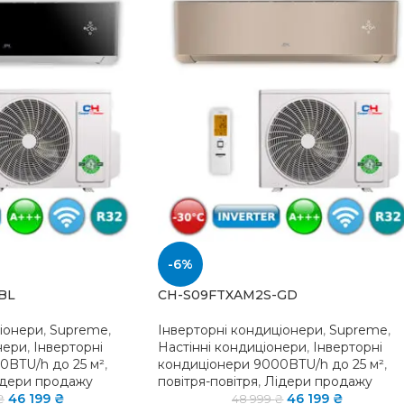
-6%
BL
CH-S09FTXAM2S-GD
ціонери
,
Supreme
,
Інверторні кондиціонери
,
Supreme
,
нери
,
Інверторні
Настінні кондиціонери
,
Інверторні
0BTU/h до 25 м²
,
кондиціонери 9000BTU/h до 25 м²
,
ідери продажу
повітря-повітря
,
Лідери продажу
46 199
₴
46 199
₴
₴
48 999
₴