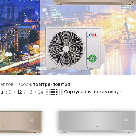
Теплові насоси
/
повітря-повітря
нці
9
12
18
24