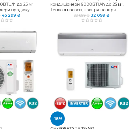
0BTU/h до 25 м²
,
кондиціонери 9000BTU/h до 25 м²
,
ідери продажу
Теплові насоси
,
повітря-повітря
45 299
₴
32 099
₴
₴
33 699
₴
-18%
G
CH-S09FTXTB2S-NG