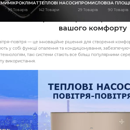
ЕМИ
МІКРОКЛІМАТ
ТЕПЛОВІ НАСОСИ
ПРОМИСЛОВІ
ЗА ПЛОЩ
95 Товарів
142 Товари
29 Товарів
90 Товарів
асоси повітря–повітря Cooper&Hun
вашого комфорту
вітря–повітря — це інноваційне рішення для створення комфо
ують у собі функції опалення та кондиціонування, забезпечую
технологіям, такі системи стають все більш популярними серед
оту використання.