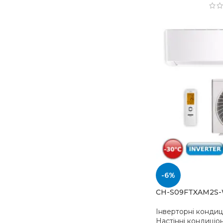
-6%
CH-S09FTXAM2S
Інверторні конди
Настінні кондиціо