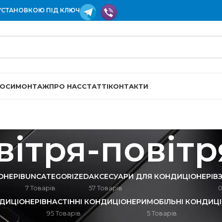
УСТАНОВКОЮ ПІД КЛЮЧ
СОСИ
МОНТАЖ
ПРО НАС
СТАТТІ
КОНТАКТИ
вітря-повітр
ОНЕРІВ
UNCATEGORIZED
АКСЕСУАРИ ДЛЯ КОНДИЦІОНЕРІВ
7 Товарів
57 Товарів
0
ДИЦІОНЕРІВ
НАСТІННІ КОНДИЦІОНЕРИ
МОБІЛЬНІ КОНДИЦ
95 Товарів
5 Товарів