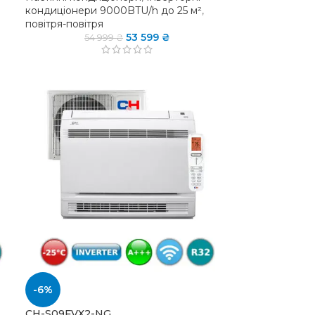
кондиціонери 9000BTU/h до 25 м²
,
повітря-повітря
53 599
₴
54 999
₴
-6%
CH-S09FVX2-NG