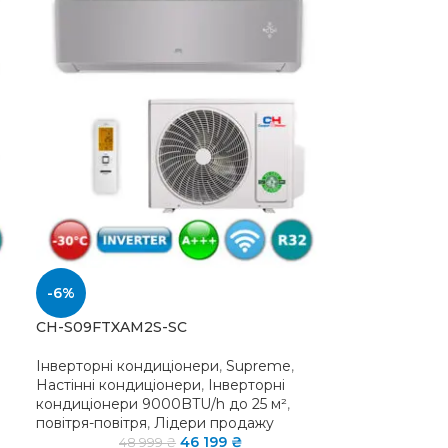
-6%
CH-S09FTXAM2S-SC
Інверторні кондиціонери
,
Supreme
,
Настінні кондиціонери
,
Інверторні
кондиціонери 9000BTU/h до 25 м²
,
повітря-повітря
,
Лідери продажу
46 199
₴
48 999
₴