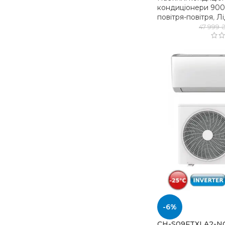
кондиціонери 900
повітря-повітря
,
Л
47 999
-6%
CH-S09FTXLA2-N