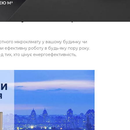
ЕЮ М²
ter: сучасний вибір для
ртного мікроклімату у вашому будинку чи
чи ефективну роботу в будь-яку пору року.
 тих, хто цінує енергоефективність,