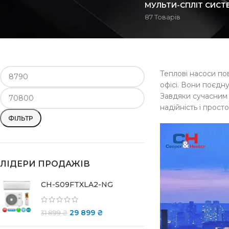
МУЛЬТИ-СПЛІТ СИСТ
87 Товарів
ФІЛЬТРУВАТИ ЗА ЦІНОЮ
Теплові н
Теплові насоси по
офісі. Вони поєдн
Завдяки сучасним 
надійність і прост
ФІЛЬТР
ЛІДЕРИ ПРОДАЖІВ
CH-S09FTXLA2-NG
29 899
₴
31 899
₴