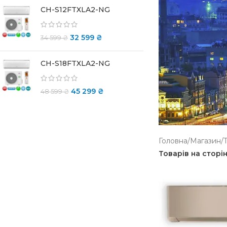
CH-S12FTXLA2-NG
32 599
₴
34 599
₴
CH-S18FTXLA2-NG
45 299
₴
48 599
₴
Головна
/
Магазин
/
Товарів на сторі