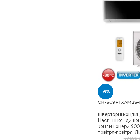
-6%
CH-S09FTXAM2S-
Інверторні конди
Настінні кондиціо
кондиціонери 900
повітря-повітря
,
Л
48 999