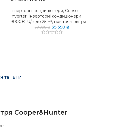
Інверторні кондиціонери
,
Consol
Inverter
,
Інверторні кондиціонери
9000BTU/h до 25 м²
,
повітря-повітря
35 599
₴
37 999
₴
 та ГВП?
ітря Cooper&Hunter
г: