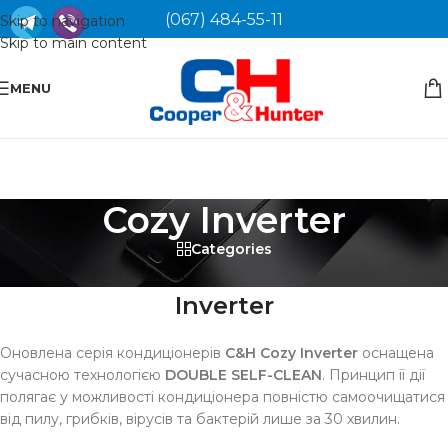
(067) 484-55-11
Skip to navigation
Skip to main content
MENU
Cozy Inverter
Categories
Кондиціонер Cooper&Hunter Cozy
Inverter
Оновлена ​​серія кондиціонерів
C&H Cozy Inverter
оснащена
сучасною технологією
DOUBLE SELF-CLEAN
. Принцип її дії
полягає у можливості кондиціонера повністю самоочищатися
від пилу, грибків, вірусів та бактерій лише за 30 хвилин.