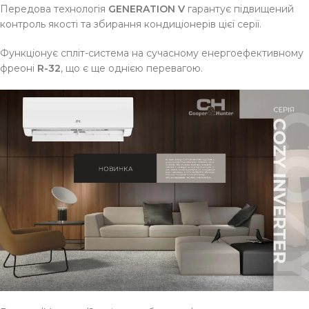
Передова технологія
GENERATION V
гарантує підвищений
контроль якості та збирання кондиціонерів цієї серії.
Функціонує спліт-система на сучасному енергоефективному
фреоні
R-32
, що є ще однією перевагою.