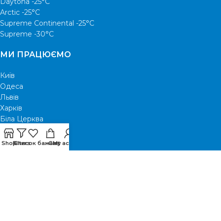
Daytona -25°С
Arctic -25°С
Supreme Continental -25°С
Supreme -30°С
МИ ПРАЦЮЄМО
Київ
Одеса
Львів
Харків
Біла Церква
Бровари
Ірпінь
Shop
Filters
Список бажань
Cart
My account
Вишгород
КОРИСНЕ
Каталог C&H
Про магазин
Оплата та доставка