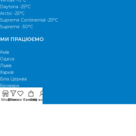
Veritas -15°С
Daytona -25°С
Arctic -25°С
Supreme Continental -25°С
Supreme -30°С
МИ ПРАЦЮЄМО
Київ
Одеса
Львів
Харків
Біла Церква
Бровари
Ірпінь
Вишгород
Shop
Filters
Список бажань
Cart
My account
КОРИСНЕ
Каталог C&H
Про магазин