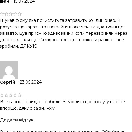
Іван
–
15.07.2024
Шукав фірму яка почистить та заправить кондиціонер. Я
розумію що зараз літо і всі зайняті але чекати два тижні це
занадто. Був приємно здивований коли перезвонили через
день і сказали що з’явилось віконце і приїхали раніше і все
зробили. ДЯКУЮ
Сергій
–
23.05.2024
Все гарно і швидко зробили. Замовляю цю послугу вже не
вперше, дякую за знижку.
Додати відгук
Ваша e-mail адреса не оприлюднюватиметься.
Обов’язкові