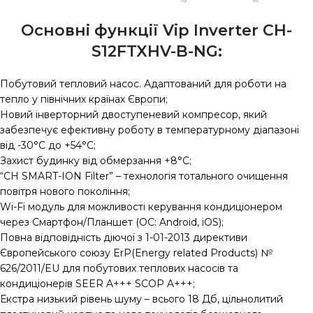
Основні функції Vip Inverter CH-
S12FTXHV-B-NG:
Побутовий тепловий насос. Адаптований для роботи на
тепло у північних країнах Європи;
Новий інверторний двоступеневий компресор, який
забезпечує ефективну роботу в температурному діапазоні
від -30°С до +54°C;
Захист будинку від обмерзання +8°C;
“CH SMART-ION Filter” – технологія тотального очищення
повітря нового покоління;
Wi-Fi модуль для можливості керування кондиціонером
через Смартфон/Планшет (ОС: Android, iOS);
Повна відповідність діючої з 1-01-2013 директиви
Європейського союзу ErP(Energy related Products) №
626/2011/EU для побутових теплових насосів та
кондиціонерів SEER A+++ SCOP A+++;
Екстра низький рівень шуму – всього 18 Дб, цільнолитий