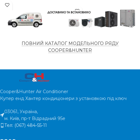
НАЯВНІСТЬ НА
є в
НАЯВНІСТЬ НА
наявності
СКЛАДІ
наявно
СКЛАДІ
ТИП
Інверторний
ТИП
КОМПРЕСОРУ
Інверторн
ПОВНИЙ КАТАЛОГ МОДЕЛЬНОГО РЯДУ
КОМПРЕСОРУ
COOPER&HUNTER
ПЛОЩА
35
ПЛОЩА
м²
ПРИМІЩЕННЯ
ПРИМІЩЕННЯ
ГАРАНТІЯ
5 років
Cooper&Hunter Air Conditioner
ГАРАНТІЯ
5 ро
Купер енд Хантер кондиціонери з установкою під ключ
РІВЕНЬ ШУМУ
19 дБ
03061, Україна,
РІВЕНЬ ШУМУ
19
м. Київ, пр-т Відрадний 95е
Тел: (067) 484-55-11