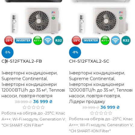
-5%
-8%
CH-S12FTXAL2-FB
CH-S12FTXAL2-SC
Інверторні кондиціонери
,
Інверторні кондиціонери
,
Supreme Continental
,
Supreme Continental
,
Інверторні кондиціонери
Інверторні кондиціонери
12000BTU/h до 35 м²
,
Теплові
12000BTU/h до 35 м²
,
Теплові
насоси
,
повітря-повітря
насоси
,
повітря-повітря
,
36 999
₴
Лідери продажу
38 999
₴
36 999
₴
39 999
₴
Робота на обігрів до -25°C; Клас
Робота на обігрів до -25°C; Клас
А+++; Wi-Fi модуль; Generation V;
А+++; Wi-Fi модуль; Generation V;
"CH SMART-ION Filter"
"CH SMART-ION Filter"