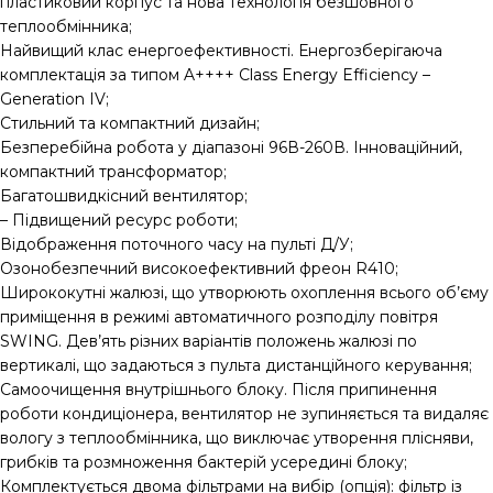
пластиковий корпус та нова технологія безшовного
теплообмінника;
Найвищий клас енергоефективності. Енергозберігаюча
комплектація за типом A++++ Class Energy Efficiency –
Generation IV;
Стильний та компактний дизайн;
Безперебійна робота у діапазоні 96В-260В. Інноваційний,
компактний трансформатор;
Багатошвидкісний вентилятор;
– Підвищений ресурс роботи;
Відображення поточного часу на пульті Д/У;
Озонобезпечний високоефективний фреон R410;
Ширококутні жалюзі, що утворюють охоплення всього об’єму
приміщення в режимі автоматичного розподілу повітря
SWING. Дев’ять різних варіантів положень жалюзі по
вертикалі, що задаються з пульта дистанційного керування;
Самоочищення внутрішнього блоку. Після припинення
роботи кондиціонера, вентилятор не зупиняється та видаляє
вологу з теплообмінника, що виключає утворення плісняви,
грибків та розмноження бактерій усередині блоку;
Комплектується двома фільтрами на вибір (опція): фільтр із