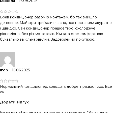
Микола
–
16.08.2025
Брав кондиціонер разом із монтажем, бо так вийшло
дешевше. Майстри приїхали вчасно, все поставили акуратно
і швидко. Сам кондиціонер працює тихо, охолоджує
рівномірно, без різких потоків. Кімната стає комфортною
буквально за кілька хвилин. Задоволений покупкою.
Ігор
–
16.06.2025
Нормальний кондиціонер, холодить добре, працює тихо. Все
ок.
Додати відгук
Ваша e-mail адреса не оприлюднюватиметься.
Обов’язкові