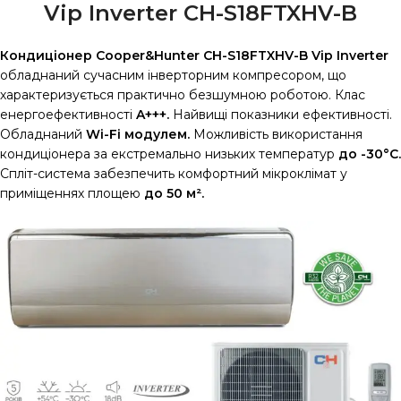
Vip Inverter CH-S18FTXHV-B
Кондиціонер Cooper&Hunter CH-S18FTXHV-B Vip Inverter
обладнаний сучасним інверторним компресором, що
характеризується практично безшумною роботою. Клас
енергоефективності
A+++.
Найвищі показники ефективності.
Обладнаний
Wi-Fi модулем.
Можливість використання
кондиціонера за екстремально низьких температур
до -30°С.
Спліт-система забезпечить комфортний мікроклімат у
приміщеннях площею
до 50 м².