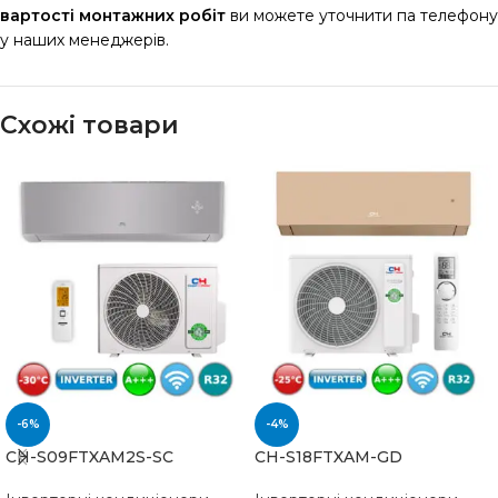
вартості монтажних робіт
ви можете уточнити па телефону
у наших менеджерів.
Схожі товари
-6%
-4%
CH-S09FTXAM2S-SC
CH-S18FTXAM-GD