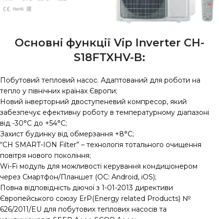
Основні функції Vip Inverter CH-
S18FTXHV-B:
Побутовий тепловий насос. Адаптований для роботи на
тепло у північних країнах Європи;
Новий інверторний двоступеневий компресор, який
забезпечує ефективну роботу в температурному діапазоні
від -30°С до +54°C;
Захист будинку від обмерзання +8°C;
“CH SMART-ION Filter” – технологія тотального очищення
повітря нового покоління;
Wi-Fi модуль для можливості керування кондиціонером
через Смартфон/Планшет (ОС: Android, iOS);
Повна відповідність діючої з 1-01-2013 директиви
Європейського союзу ErP(Energy related Products) №
626/2011/EU для побутових теплових насосів та