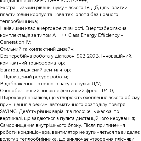
кондиціонерів SEER A+++ SCOP A+++;
Екстра низький рівень шуму – всього 18 Дб, цільнолитий
пластиковий корпус та нова технологія безшовного
теплообмінника;
Найвищий клас енергоефективності. Енергозберігаюча
комплектація за типом A++++ Class Energy Efficiency –
Generation IV;
Стильний та компактний дизайн;
Безперебійна робота у діапазоні 96В-260В. Інноваційний,
компактний трансформатор;
Багатошвидкісний вентилятор;
– Підвищений ресурс роботи;
Відображення поточного часу на пульті Д/У;
Озонобезпечний високоефективний фреон R410;
Ширококутні жалюзі, що утворюють охоплення всього об’єму
приміщення в режимі автоматичного розподілу повітря
SWING. Дев’ять різних варіантів положень жалюзі по
вертикалі, що задаються з пульта дистанційного керування;
Самоочищення внутрішнього блоку. Після припинення
роботи кондиціонера, вентилятор не зупиняється та видаляє
вологу з теплообмінника, що виключає утворення плісняви,