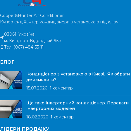
м²
ПРИМІЩЕННЯ
ГАРАНТІЯ
5 ро
Cooper&Hunter Air Conditioner
ГАРАНТІЯ
Купер енд Хантер кондиціонери з установкою під ключ
5 років
РІВЕНЬ ШУМА
23
03061, Україна,
РІВЕНЬ ШУМУ
м. Київ, пр-т Відрадний 95е
18 дБ
Тел: (067) 484-55-11
БЛОГ
Кондиціонер з установкою в Києві. Як обрати
де замовити?
15.07.2026
1 коментар
Що таке інверторний кондиціонер. Переваги
інверторних моделей
18.02.2026
1 коментар
ЛІДЕРИ ПРОДАЖУ