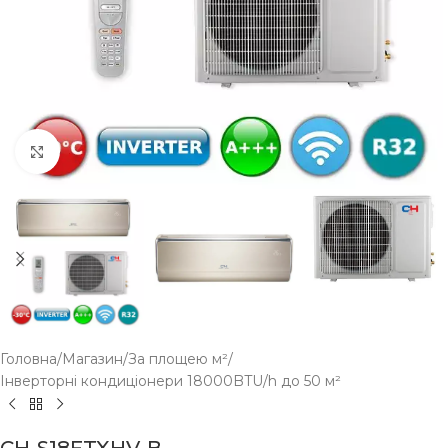
Click to enlarge
Головна
/
Магазин
/
За площею м²
/
Інверторні кондиціонери 18000BTU/h до 50 м²