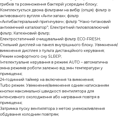
грибків та розмноження бактерій усередині блоку;
Комплектується двома фільтрами на вибір (опція): фільтр із
активованого вугілля «Анти-запах»; фільтр
«Антибактеріальний пригнічувач»; фільтр “Нано-титановий
антихімічний каталізатор”; Електретний пиловловлюючий
фільтр; Катехіновий фільтр;
Електростатичний очищувальний фільтр ЕСО-FRESH;
Стильний дисплей на панелі внутрішнього блоку. Увімкнення/
вимкнення дисплея з пульта дистанційного керування;
Режим комфортного сну SLЕЄР;
Інтелектуальне керування в режимі AUTO – автоматична
зміна режимів роботи залежно від змін температури у
приміщенні;
24-годинний таймер на включення та вимкнення;
Turbo режим. Увімкнення/вимкнення одним натисканням
кнопки максимальної швидкості вентилятора для
інтенсивного охолодження або нагрівання повітря в
приміщенні;
Затримка пуску вентилятора з метою унеможливлення
обдування холодним повітрям;