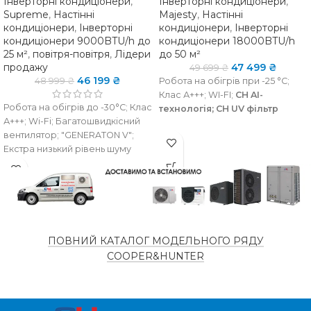
Інверторні кондиціонери
,
Інверторні кондиціонери
,
Supreme
,
Настінні
Majesty
,
Настінні
кондиціонери
,
Інверторні
кондиціонери
,
Інверторні
кондиціонери 9000BTU/h до
кондиціонери 18000BTU/h
25 м²
,
повітря-повітря
,
Лідери
до 50 м²
продажу
47 499
₴
49 699
₴
46 199
₴
48 999
₴
Робота на обігрів при -25 °C;
Клас А+++; WI-FI;
CH AI-
Робота на обігрів до -30°C; Клас
технологія; CH UV фільтр
А+++; Wi-Fi; Багатошвидкісний
вентилятор; "GENERATON V";
НАЯВНІСТЬ НА
Екстра низький рівень шуму
наявно
СКЛАДІ
НАЯВНІСТЬ НА
є в
наявності
СКЛАДІ
ТИП
Інверторн
КОМПРЕСОРУ
ПОВНИЙ КАТАЛОГ МОДЕЛЬНОГО РЯДУ
ТИП
Інверторний
COOPER&HUNTER
КОМПРЕССОРА
ПЛОЩА
ПРИМІЩЕННЯ
ПЛОЩА
25