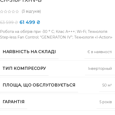
CH-S18FTXHV-B
(
3
відгуків)
61 499
₴
63 599
₴
Робота на обігрів при -30 ° C; Клас А+++; Wi-Fi; Технологія
Step-less Fan Control; “GENERATON ІV”; Технологія «I-Action»
НАЯВНІСТЬ НА СКЛАДІ
Є в наявності
ТИП КОМПРЕСОРУ
Інверторный
ПЛОЩА, ЩО ОБСЛУГОВУЄТЬСЯ
50 м²
ГАРАНТІЯ
5 років