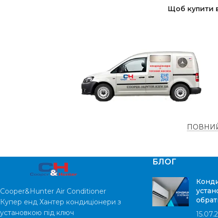
Щоб купити в
ПОВНИЙ
БЛОГ
Конди
устан
Cooper&Hunter Air Conditioner
обрат
Купер енд Хантер кондиціонери з
установкою під ключ
15.07.