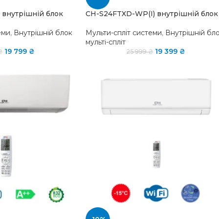
 внутрішній блок
CH-S24FTXD-WP(I) внутрішній блок
еми
,
Внутрішній блок
Мульти-спліт системи
,
Внутрішній бл
мульті-спліт
19 799
₴
19 399
₴
₴
25 999
₴