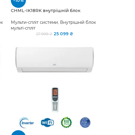
-10%
CHML-IK18RK внутрішній блок
ок
Мульти-спліт системи
,
Внутрішній блок
мульті-спліт
25 099
₴
27 999
₴