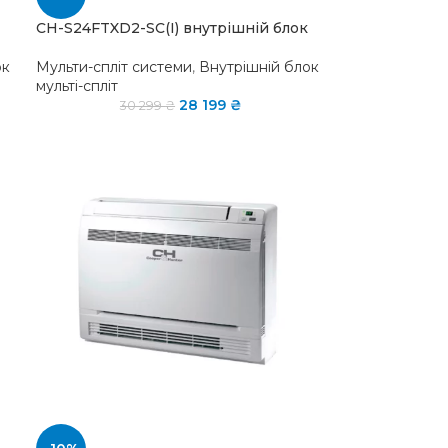
CH-S24FTXD2-SC(I) внутрішній блок
ок
Мульти-спліт системи
,
Внутрішній блок
мульті-спліт
28 199
₴
30 299
₴