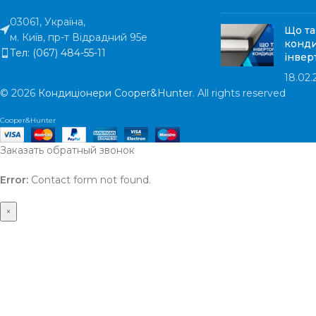
03061, Україна,
Що та
м. Київ, пр-т Відрадний 95е
конди
Тел: (067) 484-55-11
інвер
18.02.
© 2026
Кондиціонери Cooper&Hunter
. All rights reserved
Cooper&Hunter
Заказать обратный звонок
Error:
Contact form not found.
×