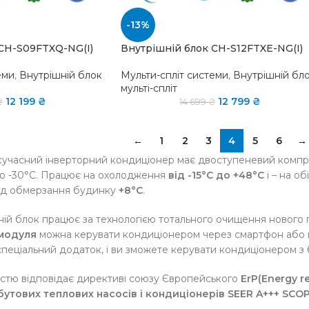
-13%
CH-S09FTXQ-NG(I)
Внутрішній блок CH-S12FTXE-NG(I)
еми
,
Внутрішній блок
Мульти-спліт системи
,
Внутрішній бл
мульті-спліт
12 199
₴
12 799
₴
₴
14 699
₴
←
1
2
3
4
5
6
→
сучасний інверторний кондиціонер має двоступеневий компре
 до -30°C. Працює на охолодження
від -15°С до +48°С
і – на об
від обмерзання будинку
+8°C
.
ній блок працює за технологією тотального очищення нового 
 модуля
можна керувати кондиціонером через смартфон або 
пеціальний додаток, і ви зможете керувати кондиціонером з б
ністю відповідає директиві союзу Європейського
ErP(Energy r
побутових теплових насосів і кондиціонерів SEER A+++ SCO