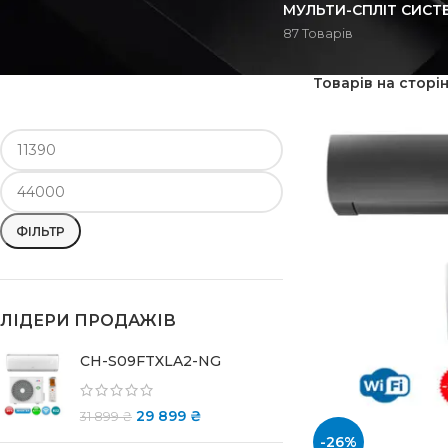
МУЛЬТИ-СПЛІТ СИСТ
87 Товарів
ФІЛЬТРУВАТИ ЗА ЦІНОЮ
Головна
/
Магазин
/
Товарів на сторі
ФІЛЬТР
ЛІДЕРИ ПРОДАЖІВ
CH-S09FTXLA2-NG
29 899
₴
31 899
₴
-26%