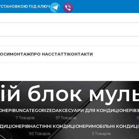
УСТАНОВКОЮ ПІД КЛЮЧ
СОСИ
МОНТАЖ
ПРО НАС
СТАТТІ
КОНТАКТИ
й блок муль
ОНЕРІВ
UNCATEGORIZED
АКСЕСУАРИ ДЛЯ КОНДИЦІОНЕРІВ
7 Товарів
57 Товарів
0
ДИЦІОНЕРІВ
НАСТІННІ КОНДИЦІОНЕРИ
МОБІЛЬНІ КОНДИЦ
95 Товарів
5 Товарів