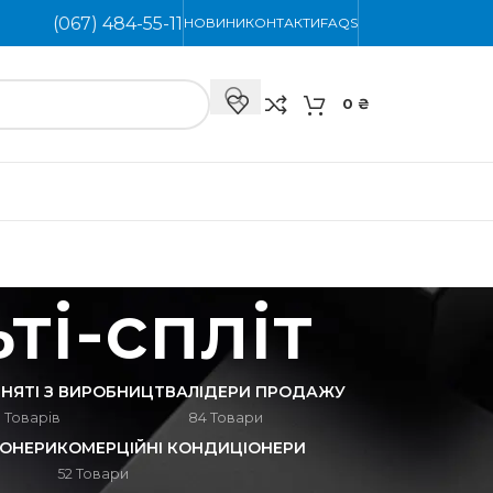
(067) 484-55-11
НОВИНИ
КОНТАКТИ
FAQS
0
₴
ті-спліт
ЗНЯТІ З ВИРОБНИЦТВА
ЛІДЕРИ ПРОДАЖУ
 Товарів
84 Товари
ІОНЕРИ
КОМЕРЦІЙНІ КОНДИЦІОНЕРИ
52 Товари