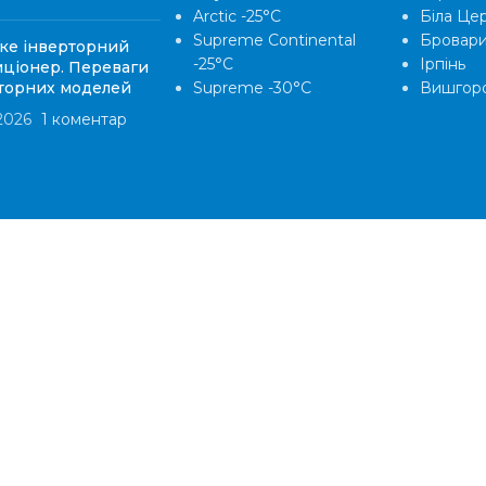
Arctic -25°С
Біла Це
Supreme Continental
Бровар
ке інверторний
-25°С
Ірпінь
ціонер. Переваги
торних моделей
Supreme -30°С
Вишгор
2026
1 коментар