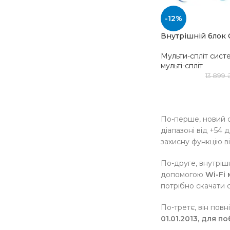
-12%
Внутрішній блок 
Мульти-спліт сист
мульті-спліт
13 899
По-перше, новий 
діапазоні від +54
захисну функцію 
По-друге, внутріш
допомогою
Wi-Fi
потрібно скачати с
По-третє, він пов
01.01.2013, для 