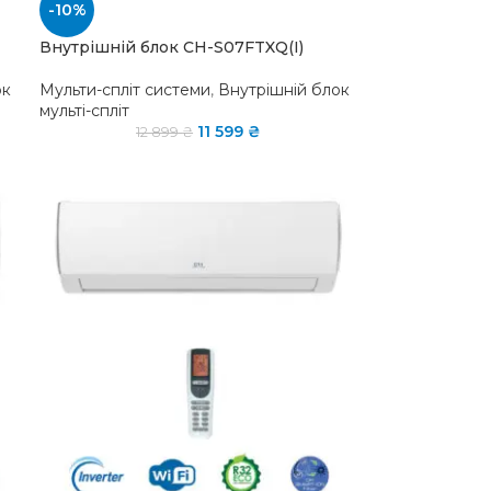
-10%
Внутрішній блок CH-S07FTXQ(I)
ок
Мульти-спліт системи
,
Внутрішній блок
мульті-спліт
11 599
₴
12 899
₴