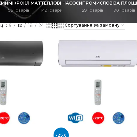
ЕМИ
МІКРОКЛІМАТ
ТЕПЛОВІ НАСОСИ
ПРОМИСЛОВІ
ЗА ПЛОЩ
95 Товарів
142 Товари
29 Товарів
90 Товарів
Мульти-спліт системи
/
Внутрішній блок мульті-спліт
/
Сторінка 4
нці
9
12
18
24
-25%