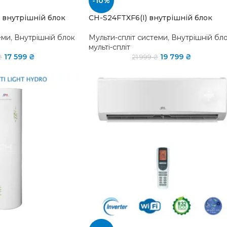
-10%
 внутрішній блок
CH-S24FTXF6(I) внутрішній блок
еми
,
Внутрішній блок
Мульти-спліт системи
,
Внутрішній бл
мульті-спліт
17 599
₴
19 799
₴
₴
21 999
₴