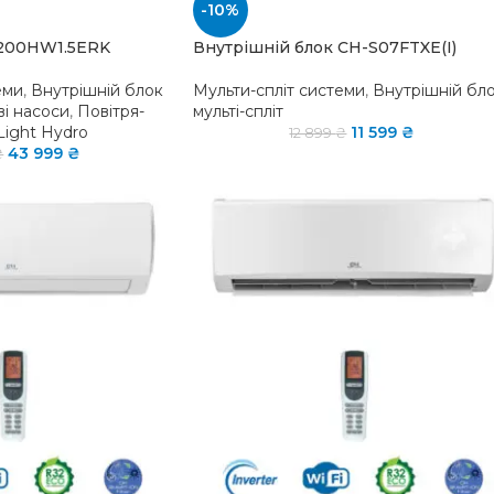
-10%
T200HW1.5ERK
Внутрішній блок CH-S07FTXE(I)
еми
,
Внутрішній блок
Мульти-спліт системи
,
Внутрішній бл
ві насоси
,
Повітря-
мульті-спліт
 Light Hydro
11 599
₴
12 899
₴
43 999
₴
₴