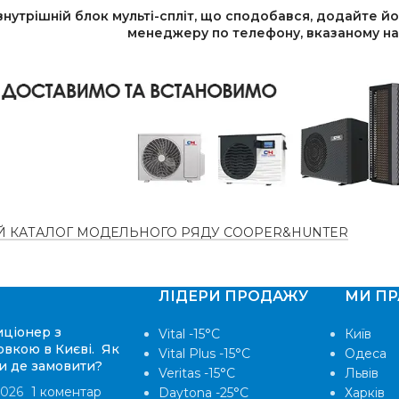
нутрішній блок мульті-спліт, що сподобався, додайте 
менеджеру по телефону, вказаному на 
 КАТАЛОГ МОДЕЛЬНОГО РЯДУ COOPER&HUNTER
ЛІДЕРИ ПРОДАЖУ
МИ П
ціонер з
Vital -15°С
Київ
овкою в Києві. Як
Vital Plus -15°C
Одеса
и де замовити?
Veritas -15°С
Львів
2026
1 коментар
Daytona -25°С
Харків