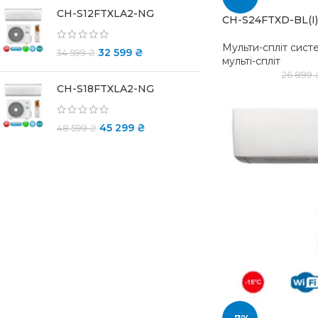
CH-S12FTXLA2-NG
CH-S24FTXD-BL(I)
Мульти-спліт сист
32 599
₴
34 599
₴
мульті-спліт
26 899
CH-S18FTXLA2-NG
45 299
₴
48 599
₴