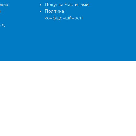
рква
Покупка Частинами
и
Політика
конфіденційності
од