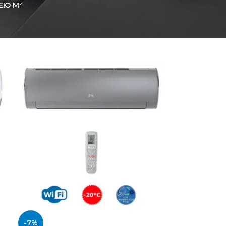
ЕЮ М²
-7%