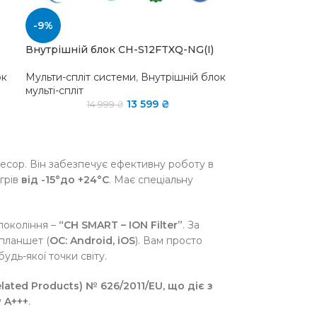
-9%
Внутрішній блок CH-S12FTXQ-NG(I)
ок
Мульти-спліт системи
,
Внутрішній блок
мульті-спліт
13 599
₴
14 999
₴
сор. Він забезпечує ефективну роботу в
ігрів
від -15°до +24°С
. Має спеціальну
покоління –
“CH SMART – ION Filter”
. За
планшет (
ОС: Android, iOS
). Вам просто
удь-якої точки світу.
elated Products) № 626/2011/EU, що діє з
P A+++
.