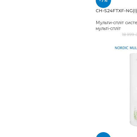
-7%
CH-S24FTXF-NG(I)
Мульти-спліт сист
мульті-спліт
18 999