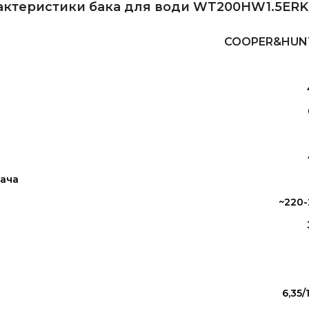
рактеристики бака для води WT200HW1.5ERK
COOPER&HUN
вача
~220-
6,35