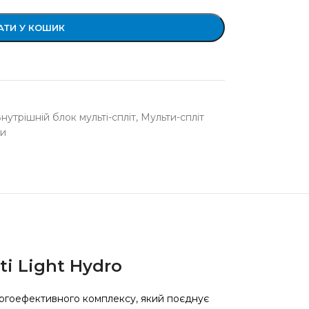
ТИ У КОШИК
нутрішній блок мульті-спліт
,
Мульти-спліт
си
i Light Hydro
ргоефективного комплексу, який поєднує