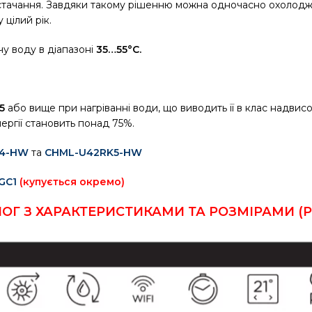
остачання. Завдяки такому рішенню можна одночасно охолодж
цілий рік.
чу воду в діапазоні
35…55°C.
5
або вище при нагріванні води, що виводить її в клас надвисо
ргії становить понад 75%.
K4-HW
та
CHML-U42RK5-HW
GC1
(купується окремо)
ОГ З ХАРАКТЕРИСТИКАМИ ТА РОЗМІРАМИ (P