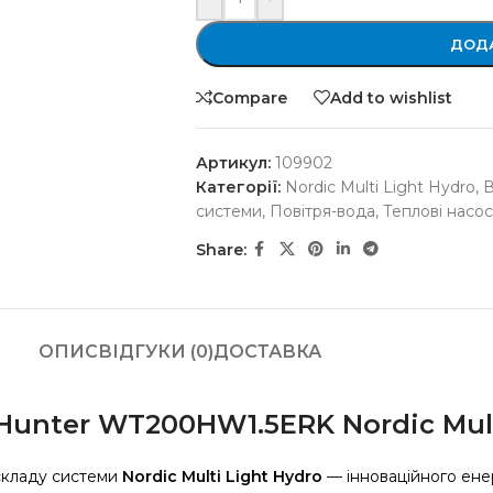
ДОДА
Compare
Add to wishlist
Артикул:
109902
Категорії:
Nordic Multi Light Hydro
,
В
системи
,
Повітря-вода
,
Теплові насо
Share:
ОПИС
ВІДГУКИ (0)
ДОСТАВКА
unter WT200HW1.5ERK Nordic Mult
складу системи
Nordic Multi Light Hydro
— інноваційного ене