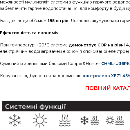
можливості мультиспліт-системи з функцією гарячого водоп
забезпечити гаряче водопостачання, для комфорту в будинку 
Бак для води об’ємом
185 літрів
. Дозволяє акумулювати гаря
Ефективність та економія
При температурі +20°C система
демонструє COP на рівні 4,
електричним водонагрівачем економія споживаної електроене
Сумісний із зовнішніми блоками Cooper&Hunter
CHML-U36R
Керування відбувається за допомогою
контролера XE71-45/
ПОВНИЙ КАТАЛ