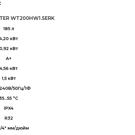
:
TER WT200HW1.5ERK
185 л
4,20 кВт
0,92 кВт
А+
4,56 кВт
1,5 кВт
240В/50Гц/1Ф
35...55 °C
IPX4
R32
/1/4" мм/дюйм