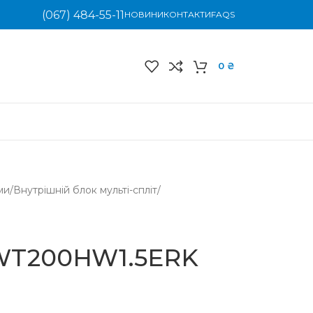
(067) 484-55-11
НОВИНИ
КОНТАКТИ
FAQS
0
₴
ми
/
Внутрішній блок мульті-спліт
/
 WT200HW1.5ERK