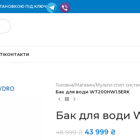
СТАНОВКОЮ ПІД КЛЮЧ
ТІ
КОНТАКТИ
Головна
/
Магазин
/
Мульти-спліт систе
Бак для води WT200HW1.5ERK
Бак для води
43 999
₴
48 999
₴