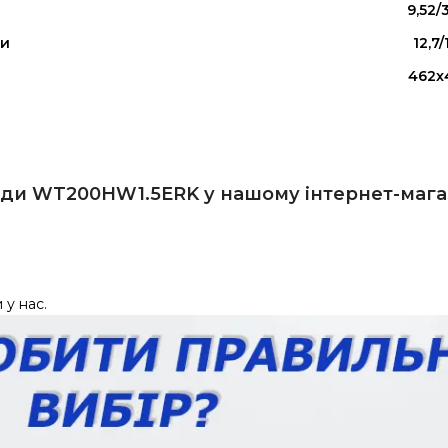
9,52/
ди
12,7
462x
ди WT200HW1.5ERK у нашому інтернет-магаз
 у нас.