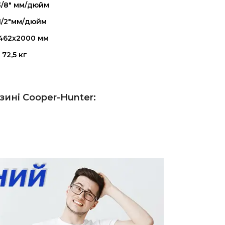
3/8" мм/дюйм
/1/2"мм/дюйм
462x2000 мм
72,5 кг
ині Сooper-Hunter: