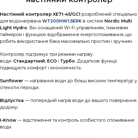
Настінний контролер XE71-45/GC1
розроблений спеціально
для водонагрівача
WT200HW1.5ERK
в системі
Nordic Multi
Light Hydro
. Він оснащений Wi-Fi управлінням, тижневим
таймером і функцією відображення енергоспоживання, що
робить використання бака максимально простим і зручним.
Контролер підтримує три режими нагріву
води:
Стандартний
,
ECO
і
Турбо
. Додаткові функції
підвищують комфорт і економічність:
Sunflower
— нагрівання води до більш високих температур у
спекотні періоди;
Відпустка
— попередній нагрів води до вашого повернення
додому;
I-Know
— відстеження та контроль особистого споживання
води.