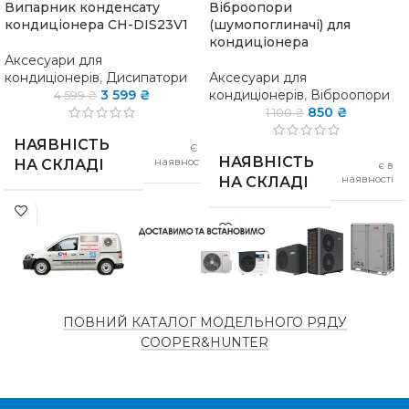
Випарник конденсату
Віброопори
кондиціонера CH-DIS23V1
(шумопоглиначі) для
кондиціонера
Аксесуари для
кондиціонерів
,
Дисипатори
Аксесуари для
3 599
₴
кондиціонерів
,
Віброопори
4 599
₴
850
₴
1 100
₴
НАЯВНІСТЬ
Є в
НАЯВНІСТЬ
наявності
НА СКЛАДІ
є в
наявності
НА СКЛАДІ
07-
ПІДХОДИТЬ ДЛЯ
09-
КОМПЛЕКТ
КОНДИЦІОНЕРІВ
4 шт
12
КОЛІР
СПОЖИВАННЯ
Чорний
от 10 Вт
ПОВНИЙ КАТАЛОГ МОДЕЛЬНОГО РЯДУ
COOPER&HUNTER
КРАЇНА
до
Італія
2,8
ПРОДУКТИВНІСТЬ
ВИРОБНИК
л в
час