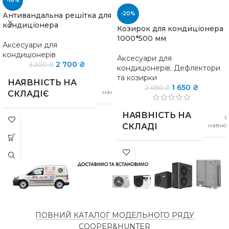
-16%
-20%
Антивандальна решітка для
кондиціонера
Козирок для кондиціонера
1000*500 мм
Аксесуари для
кондиціонерів
Аксесуари для
2 700
₴
3 200
₴
кондиціонерів
,
Дефлектори
та козирки
НАЯВНІСТЬ НА
є в
1 650
₴
2 050
₴
наявності
СКЛАДІЄ
НАЯВНІСТЬ НА
Є
навнос
СКЛАДІ
ПОКРАСКА
біла
900х600х500
МАТЕРІАЛ
Мет
РОЗМІРИ
мм
ГАБАРИТИ
1000 х 500 
МАТЕРІАЛ
Сітка, сталь
ПОВНИЙ КАТАЛОГ МОДЕЛЬНОГО РЯДУ
ВАГА
COOPER&HUNTER
5 