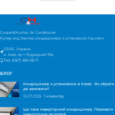
КІЛЬКІСТЬ
4 (отвору
КРЕПІЖНИХ
Порошков
8-10мм)
ФАРБУВАННЯ
бі
МІСЦЬ
Cooper&Hunter Air Conditioner
Купер енд Хантер кондиціонери з установкою під ключ
03061, Україна,
м. Київ, пр-т Відрадний 95е
Тел: (067) 484-55-11
БЛОГ
Кондиціонер з установкою в Києві. Як обрати
де замовити?
15.07.2026
1 коментар
Що таке інверторний кондиціонер. Переваги
інверторних моделей