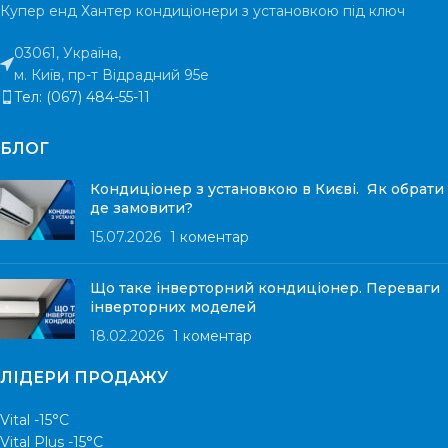
ГАРАНТІЯ
5 ро
Купер енд Хантер кондиціонери з установкою під ключ
РІВЕНЬ ШУМУ
24 дБ
03061, Україна,
РІВЕНЬ ШУМУ
м. Київ, пр-т Відрадний 95е
58
Тел: (067) 484-55-11
БЛОГ
Кондиціонер з установкою в Києві. Як обрати
де замовити?
15.07.2026
1 коментар
Що таке інверторний кондиціонер. Переваги
інверторних моделей
18.02.2026
1 коментар
ЛІДЕРИ ПРОДАЖУ
Vital -15°С
Vital Plus -15°C