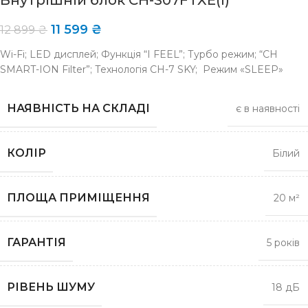
Внутрішній блок CH-S07FTXE(I)
11 599
₴
12 899
₴
Wi-Fi; LED дисплей; Функція “I FEEL”; Турбо режим; “CH
SMART-ION Filter”; Технологія CH-7 SKY; Режим «SLEEP»
НАЯВНІСТЬ НА СКЛАДІ
є в наявності
КОЛІР
Білий
ПЛОЩА ПРИМІЩЕННЯ
20 м²
ГАРАНТІЯ
5 років
РІВЕНЬ ШУМУ
18 дБ