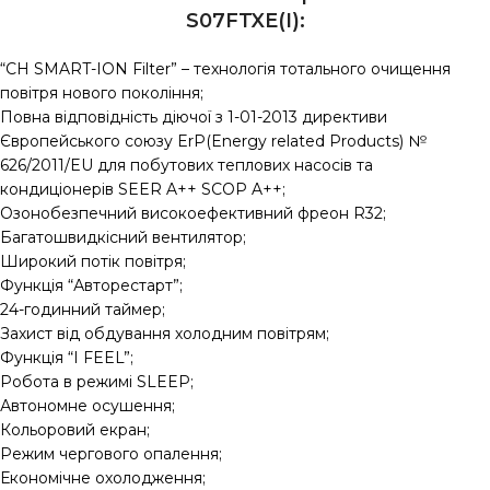
S07FTXE(I):
“CH SMART-ION Filter” – технологія тотального очищення
повітря нового покоління;
Повна відповідність діючої з 1-01-2013 директиви
Європейського союзу ErP(Energy related Products) №
626/2011/EU для побутових теплових насосів та
кондиціонерів SEER A++ SCOP A++;
Озонобезпечний високоефективний фреон R32;
Багатошвидкісний вентилятор;
Широкий потік повітря;
Функція “Авторестарт”;
24-годинний таймер;
Захист від обдування холодним повітрям;
Функція “I FEEL”;
Робота в режимі SLEEP;
Автономне осушення;
Кольоровий екран;
Режим чергового опалення;
Економічне охолодження;