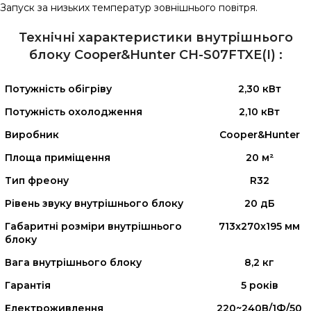
Запуск за низьких температур зовнішнього повітря.
Технічні характеристики внутрішнього
блоку Cooper&Hunter CH-S07FTXE(I) :
Потужність обігріву
2,30 кВт
Потужність охолодження
2,10 кВт
Виробник
Cooper&Hunter
Площа приміщення
20 м²
Тип фреону
R32
Рівень звуку внутрішнього блоку
20 дБ
Габаритні розміри внутрішнього
713x270x195 мм
блоку
Вага внутрішнього блоку
8,2 кг
Гарантія
5 років
Електроживлення
220~240В/1Ф/50