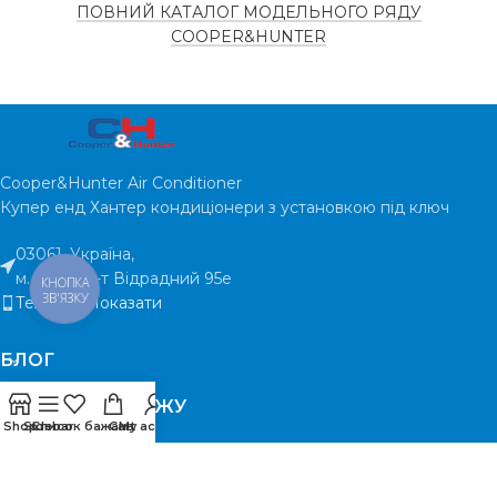
ПОВНИЙ КАТАЛОГ МОДЕЛЬНОГО РЯДУ
COOPER&HUNTER
Cooper&Hunter Air Conditioner
Купер енд Хантер кондиціонери з установкою під ключ
03061, Україна,
м. Київ, пр-т Відрадний 95е
КНОПКА
ЗВ'ЯЗКУ
Тел:
0
6
7
Показати
БЛОГ
ЛІДЕРИ ПРОДАЖУ
Shop
Sidebar
Список бажань
Cart
My account
МИ ПРАЦЮЄМО