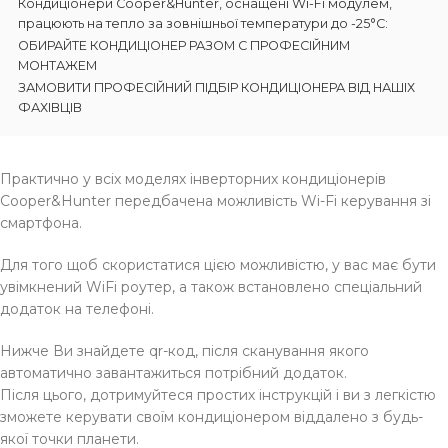
Кондиціонери Cooper&Hunter, оснащені Wi-Fi модулем,
працюють на тепло за зовнішньої температури до -25°C:
ОБИРАЙТЕ КОНДИЦІОНЕР РАЗОМ С ПРОФЕСІЙНИМ
МОНТАЖЕМ
ЗАМОВИТИ ПРОФЕСІЙНИЙ ПІДБІР КОНДИЦІОНЕРА ВІД НАШІХ
ФАХІВЦІВ
Практично у всіх моделях інверторних кондиціонерів
Cooper&Hunter передбачена можливість Wi-Fi керування зі
смартфона.
Для того щоб скористатися цією можливістю, у вас має бути
увімкнений WiFi роутер, а також встановлено спеціальний
додаток на телефоні.
Нижче Ви знайдете qr-код, після сканування якого
автоматично завантажиться потрібний додаток.
Після цього, дотримуйтеся простих інструкцій і ви з легкістю
зможете керувати своїм кондиціонером віддалено з будь-
якої точки планети.