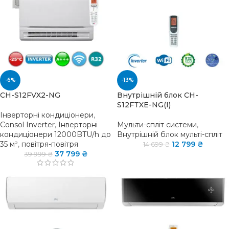
-6%
-13%
CH-S12FVX2-NG
Внутрішній блок CH-
S12FTXE-NG(I)
Інверторні кондиціонери
,
Consol Inverter
,
Інверторні
Мульти-спліт системи
,
кондиціонери 12000BTU/h до
Внутрішній блок мульті-спліт
35 м²
,
повітря-повітря
12 799
₴
14 699
₴
37 799
₴
39 999
₴