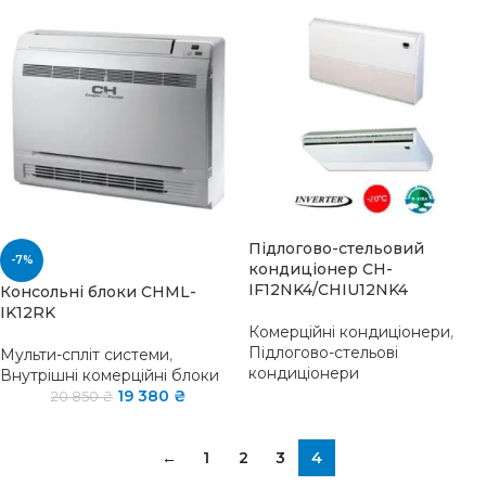
Підлогово-стельовий
-7%
кондиціонер CH-
IF12NK4/CHIU12NK4
Консольні блоки CHML-
IK12RK
Комерційні кондиціонери
,
Підлогово-стельові
Мульти-спліт системи
,
кондиціонери
Внутрішні комерційні блоки
19 380
₴
20 850
₴
←
1
2
3
4