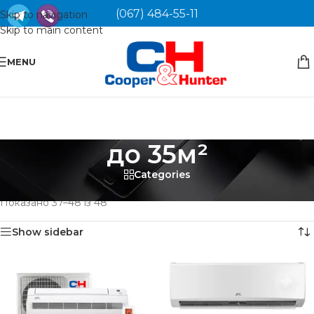
(067) 484-55-11
Skip to navigation
Skip to main content
MENU
до 35м²
Categories
Головна
/
Товар Площа приміщення
/
до 35м²
/
Сторінка 4
Показано 37–48 із 48
Show sidebar