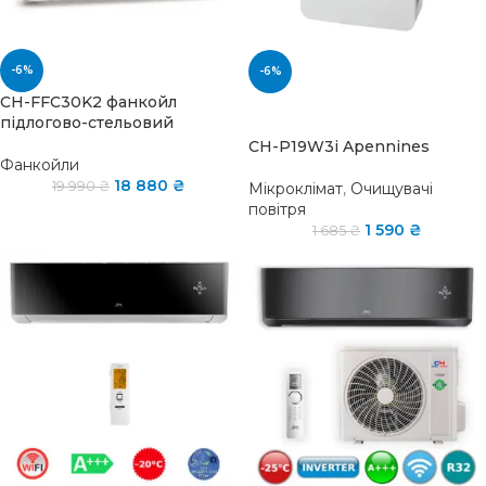
-6%
-6%
CH-FFC30K2 фанкойл
SOLD OUT
підлогово-стельовий
CH-P19W3i Apennines
Фанкойли
18 880
₴
19 990
₴
Мікроклімат
,
Очищувачі
повітря
1 590
₴
1 685
₴