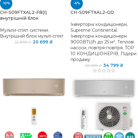
-10%
-6%
CH-S09FTXAL2-FB(I)
CH-S09FTXAL2-GD
внутрішній блок
Інверторні кондиціонери
,
Мульти-спліт системи
,
Supreme Continental
,
Внутрішній блок мульті-спліт
Інверторні кондиціонери
20 699
₴
9000BTU/h до 25 м²
,
Теплові
22 899
₴
насоси
,
повітря-повітря
,
TOP
10 КОНДИЦІОНЕРІВ
,
Лідери
продажу
34 799
₴
36 999
₴