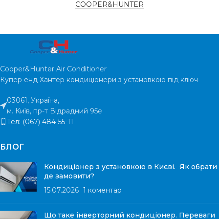
COOPER&HUNTER
Cooper&Hunter Air Conditioner
Купер енд Хантер кондиціонери з установкою під ключ
03061, Україна,
м. Київ, пр-т Відрадний 95е
Тел: (067) 484-55-11
БЛОГ
Кондиціонер з установкою в Києві. Як обрати
де замовити?
15.07.2026
1 коментар
Що таке інверторний кондиціонер. Переваги