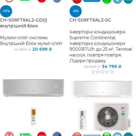
-10%
-6%
CH-S09FTXAL2-GD(I)
CH-S09FTXAL2-SC
внутрішній блок
Інверторні кондиціонери
,
Мульти-спліт системи
,
Supreme Continental
,
Внутрішній блок мульті-спліт
Інверторні кондиціонери
20 699
₴
9000BTU/h до 25 м²
,
Теплові
22 899
₴
насоси
,
повітря-повітря
,
Лідери продажу
34 799
₴
36 999
₴