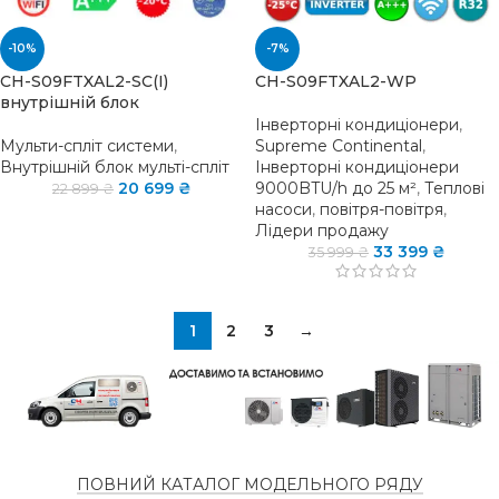
-10%
-7%
CH-S09FTXAL2-SC(I)
CH-S09FTXAL2-WP
внутрішній блок
Інверторні кондиціонери
,
Мульти-спліт системи
,
Supreme Continental
,
Внутрішній блок мульті-спліт
Інверторні кондиціонери
20 699
₴
9000BTU/h до 25 м²
,
Теплові
22 899
₴
насоси
,
повітря-повітря
,
Лідери продажу
33 399
₴
35 999
₴
1
2
3
→
ПОВНИЙ КАТАЛОГ МОДЕЛЬНОГО РЯДУ