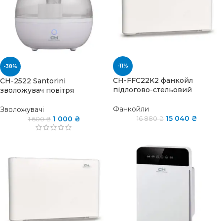
-11%
-38%
CH-FFC22K2 фанкойл
CH-2522 Santorini
підлогово-стельовий
зволожувач повітря
Фанкойли
Зволожувачі
15 040
₴
1 000
₴
16 880
₴
1 600
₴