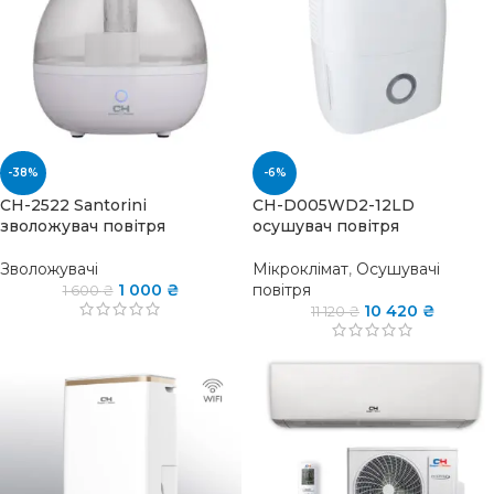
-38%
-6%
CH-2522 Santorini
CH-D005WD2-12LD
зволожувач повітря
осушувач повітря
Зволожувачі
Мікроклімат
,
Осушувачі
1 000
₴
повітря
1 600
₴
10 420
₴
11 120
₴