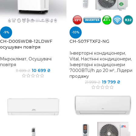
-9%
-10%
CH-D005WD8-12LDWF
CH-S07FTXF2-NG
осушувач повітря
Інверторні кондиціонери
,
Мікроклімат
,
Осушувачі
Vital
,
Настінні кондиціонери
,
повітря
Інверторні кондиціонери
10 699
₴
7000BTU/h до 20 м²
,
Лідери
11 699
₴
продажу
19 799
₴
21 999
₴