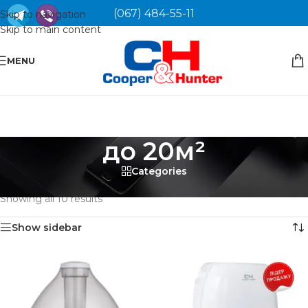
(067) 484-55-11
Skip to navigation
Skip to main content
MENU
до 20м²
Categories
Головна
/
Товар Площа приміщення
/
до 20м²
Showing all 10 results
Show sidebar