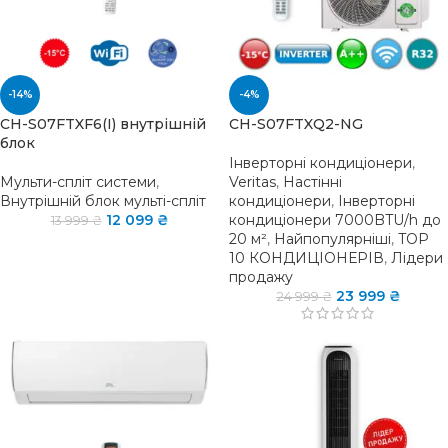
-14%
-4%
CH-S07FTXF6(I) внутрішній
CH-S07FTXQ2-NG
блок
Інверторні кондиціонери
,
Мульти-спліт системи
,
Veritas
,
Настінні
Внутрішній блок мульті-спліт
кондиціонери
,
Інверторні
12 099
₴
кондиціонери 7000BTU/h до
13 999
₴
20 м²
,
Найпопулярніші
,
TOP
10 КОНДИЦІОНЕРІВ
,
Лідери
продажу
23 999
₴
24 999
₴