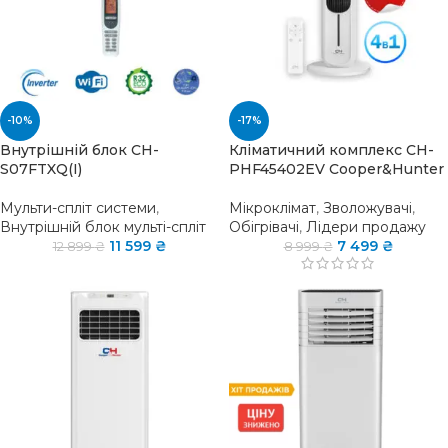
-10%
-17%
Внутрішній блок CH-
Кліматичний комплекс CH-
S07FTXQ(I)
PHF45402EV Cooper&Hunter
Мульти-спліт системи
,
Мікроклімат
,
Зволожувачі
,
Внутрішній блок мульті-спліт
Обігрівачі
,
Лідери продажу
11 599
₴
7 499
₴
12 899
₴
8 999
₴