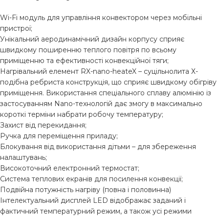
Wi-Fi модуль для управління конвектором через мобільні
пристрої;
Унікальний аеродинамічний дизайн корпусу сприяє
швидкому поширенню теплого повітря по всьому
приміщенню та ефективності конвекційної тяги;
Нагрівальний елемент RX-nano-heateX – суцільнолита Х-
подібна ребриста конструкція, що сприяє швидкому обігріву
приміщення. Використання спеціального сплаву алюмінію із
застосуванням Nano-технологій дає змогу в максимально
короткі терміни набрати робочу температуру;
Захист від перекидання;
Ручка для переміщення приладу;
Блокування від використання дітьми – для збереження
налаштувань;
Високоточний електронний термостат;
Система теплових екранів для посилення конвекції;
Подвійна потужність нагріву (повна і половинна)
Інтелектуальний дисплей LED відображає заданий і
фактичний температурний режим, а також усі режими