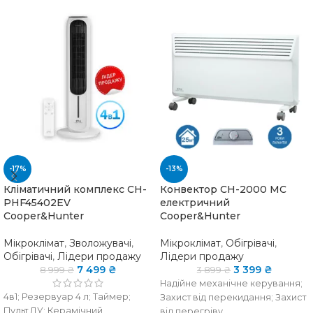
-17%
-13%
Кліматичний комплекс CH-
Конвектор CH-2000 MС
PHF45402EV
електричний
Cooper&Hunter
Cooper&Hunter
Мікроклімат
,
Зволожувачі
,
Мікроклімат
,
Обігрівачі
,
Обігрівачі
,
Лідери продажу
Лідери продажу
7 499
₴
3 399
₴
8 999
₴
3 899
₴
Надійне механічне керування;
4в1; Резервуар 4 л; Таймер;
Захист від перекидання; Захист
Пульт ДУ; Керамічний
від перегріву