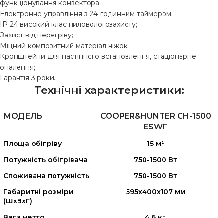
функціонування конвектора;
Електронне управління з 24-годинним таймером;
IP 24 високий клас пиловологозахисту;
Захист від перегріву;
Міцний композитний матеріал ніжок;
Кронштейни для настінного встановлення, стаціонарне
опалення;
Гарантія 3 роки.
Технічні характеристики:
МОДЕЛЬ
COOPER&HUNTER CH-1500
ESWF
Площа обігріву
15 м²
Потужність обігрівача
750-1500 Вт
Споживана потужність
750-1500 Вт
Габаритні розміри
595х400x107 мм
(ШхВхГ)
Вага нетто
4.6 кг