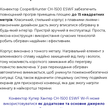
Конвектор Cooper&Hunter CH-1500 ESWF забезпечить
повноцінний прогрів приміщень площею
до 15 квадратних
метрів.
Класичний, стильний корпус з плавними лініями і
лаконічним дизайном дасть змогу вписатися обігрівачу в
будь-який інтер’єр. Пристрій зручний в експлуатації. Проста,
якісна конструкція і використання сучасних технологій
робить обігрівач надійним і ефективним.
Корпус виконано з тонкого металу. Нагрівальний елемент з
алюмінієвого сплаву надійно захищений від пилу і вологи,
тому можливість короткого замикання або перегріву
повністю виключена. У разі перекидання обігрівач
автоматично вимикається, щоб уникнути пожежонебезпечної
ситуації. Слід також відзначити спеціальну систему подвійних
екранів для прискореної конвекції, яка дає змогу нагріти
кімнату в найкоротші терміни.
Конвектор Купер Хантер CH-1500 ESWF Wi-Fi може
використовуватися
як додаткове та основне джерело