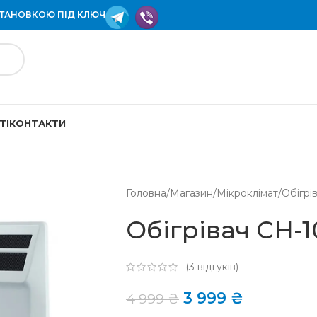
СТАНОВКОЮ ПІД КЛЮЧ
ТІ
КОНТАКТИ
Головна
/
Магазин
/
Мікроклімат
/
Обігрів
Обігрівач CH-1
(
3
відгуків)
3 999
₴
4 999
₴