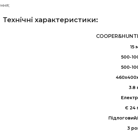
ння;
Технічні характеристики:
COOPER&HUNTE
15 
500-10
500-10
460х400x
3.8 
Елект
Є 24 
Підлоговий/
3 ро