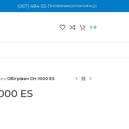
(067) 484-55-11
НОВИНИ
КОНТАКТИ
FAQS
0
₴
ачі
/
Обігрівач CH-1000 ES
000 ES