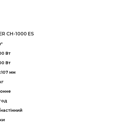
R CH-1000 ES
м²
00 Вт
00 Вт
107 мм
кг
ронне
год
настінний
ки