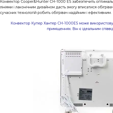
Конвектор Cooper&Hunter CH-1000 ES забезпечить оптималь
лініями і лаконічним дизайном дасть змогу вписатися обігріва
сучасних технологій робить обігрівач надійним і ефективним.
Конвектор Купер Хантер CH-1000ES може використов
приміщеннях. Він є ідеальним співв