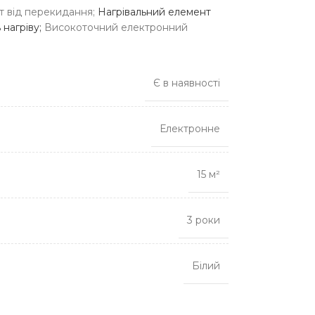
т від перекидання;
Нагрівальний елемент
 нагріву;
Високоточний електронний
Є в наявності
Електронне
15 м²
3 роки
Білий