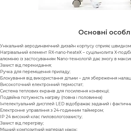
Основні особл
Унікальний аеродинамічний дизайн корпусу сприяє швидкому
Нагрівальний елемент RX-nano-heateX – суцільнолита Х-поді
алюмінію із застосуванням Nano-технологій дає змогу в макс
Захист від перекидання;
Ручка для переміщення приладу;
Блокування від використання дітьми – для збереження налаш
Високоточний електронний термостат;
Система теплових екранів для посилення конвекції;
Подвійна потужність нагріву (повна і половинна)
Інтелектуальний дисплей LED відображає заданий і фактичн
Електронне управління з 24-годинним таймером;
IP 24 високий клас пиловологозахисту;
Захист від перегріву;
Міцний композитний матеріал ніжок;