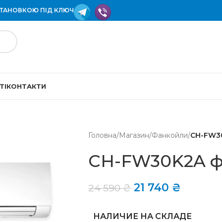
СТАНОВКОЮ ПІД КЛЮЧ
ТІ
КОНТАКТИ
Головна
/
Магазин
/
Фанкойли
/
CH-FW30
CH-FW30K2A ф
21 740
₴
24 590
₴
НАЛИЧИЕ НА СКЛАДЕ