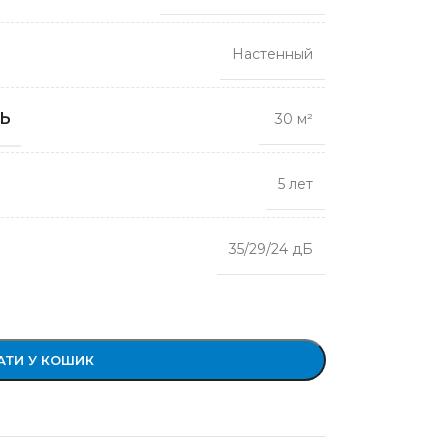
Настенный
Ь
30 м²
5 лет
35/29/24 дБ
ТИ У КОШИК