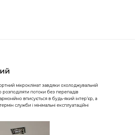
ний
ортний мікроклімат завдяки охолоджувальній
рно розподіляти потоки без перепадів
монійно вписується в будь-який інтер’єр, а
ермін служби і мінімальні експлуатаційні