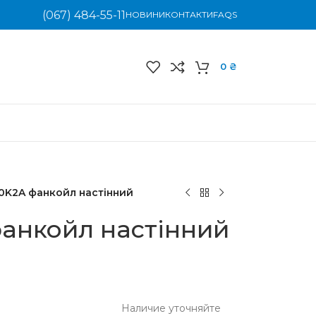
(067) 484-55-11
НОВИНИ
КОНТАКТИ
FAQS
0
₴
K2A фанкойл настінний
анкойл настінний
Наличие уточняйте