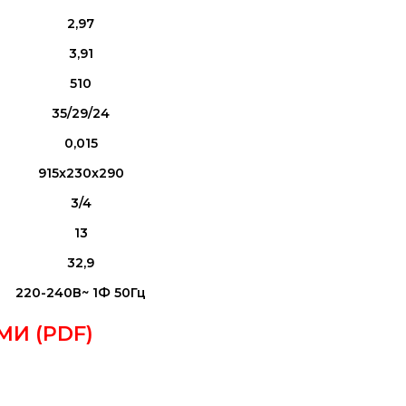
2,97
3,91
510
35/29/24
0,015
915x230x290
3/4
13
32,9
220-240В~ 1Ф 50Гц
И (PDF)