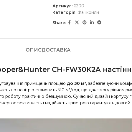
Артикул:
6200
Категорія:
Фанкойли
Share:
ОПИС
ДОСТАВКА
oper&Hunter CH-FW30K2A настін
уговування приміщень площею
до 30 м²
, забезпечуючи комф
вність по повітрю становить 510 м³/год, що дає змогу рівномі
го роботу практично безшумною. Сучасний дизайн корпусу гар
нергоефективність і надійність пристрою гарантують довгий т