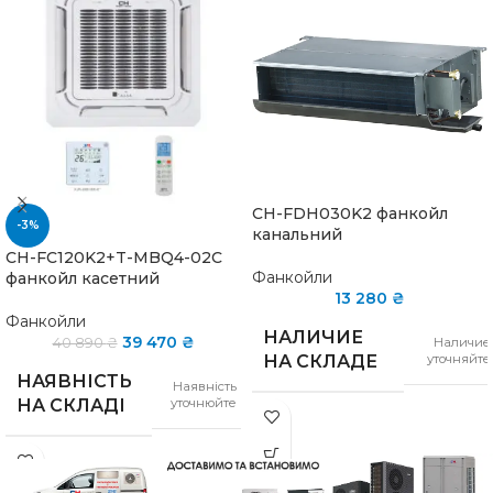
CH-FDH030K2 фанкойл
-3%
канальний
CH-FC120K2+T-MBQ4-02C
Фанкойли
фанкойл касетний
13 280
₴
Фанкойли
НАЛИЧИЕ
39 470
₴
Наличие
40 890
₴
уточняйте
НА СКЛАДЕ
НАЯВНІСТЬ
Наявність
уточнюйте
НА СКЛАДІ
ТИП
Канальный
ТИП
Касетний