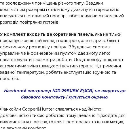
та охолодження приміщень різного типу. Завдяки
компактним розмірам і стильному дизайну він гармонійно
вписується в стельовий простір, забезпечуючи рівномірний
розподіл повітряних потоків.
У комплект входить декоративна панель
, яка не тільки
покращує зовнішній вигляд пристрою, але і сприяє більш
ефективному розподілу повітря. Вбудована система
управління з інфрачервоним пультом дає змогу легко
налаштовувати параметри роботи. Додаткові функції, як-от
автоматична зміна швидкості вентилятора та підтримання
заданої температури, роблять експлуатацію зручною та
простою.
Настінний контролер KJR-29B1/BK-E(JCB) не входить до
базового комплекту і купується окремо.
Фанкойли Cooper&Hunter славляться надійністю,
довговічністю і тихою роботою, тому ідеально підходять для
використання в офісах, готелях, ресторанах та інших місцях,
де важливий комфорт.