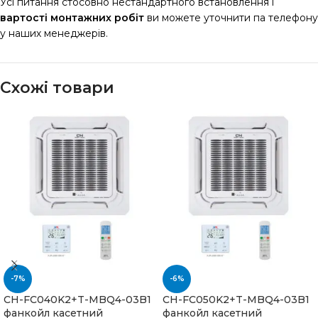
Усі питання стосовно нестандартного встановлення і
вартості монтажних робіт
ви можете уточнити па телефону
у наших менеджерів.
Схожі товари
-7%
-6%
CH-FC040K2+T-MBQ4-03B1
CH-FC050K2+T-MBQ4-03B1
фанкойл касетний
фанкойл касетний