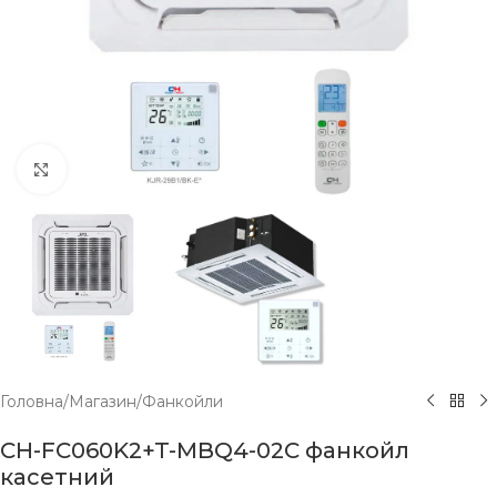
Click to enlarge
Головна
/
Магазин
/
Фанкойли
CH-FC060K2+T-MBQ4-02C фанкойл
касетний