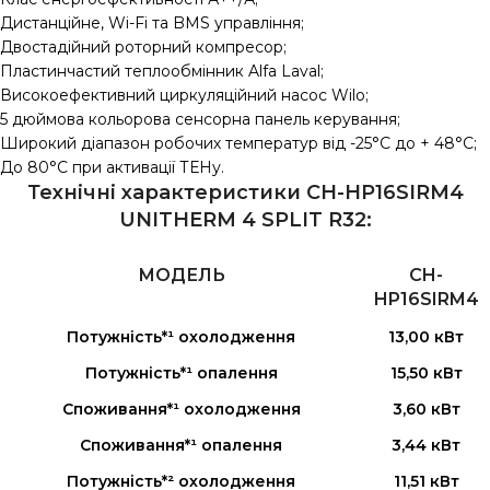
Дистанційне, Wi-Fi та BMS управління;
Двостадійний роторний компресор;
Пластинчастий теплообмінник Alfa Laval;
Високоефективний циркуляційний насос Wilo;
5 дюймова кольорова сенсорна панель керування;
Широкий діапазон робочих температур від -25°С до + 48°С;
До 80°C при активації ТЕНу.
Технічні характеристики CH-HP16SIRM4
UNITHERM 4 SPLIT R32:
МОДЕЛЬ
CH-
HP16SIRM4
Потужність*¹ охолодження
13,00 кВт
Потужність*¹ опалення
15,50 кВт
Споживання*¹ охолодження
3,60 кВт
Споживання*¹ опалення
3,44 кВт
Потужність*² охолодження
11,51 кВт