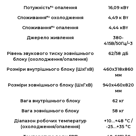
Потужність*² опалення
16,09 кВт
Споживання*² охолодження
4,49 к Вт
Споживання*² опалення
4,44 кВт
Джерело живлення
380-
415В/50Гц/~3
Рівень звукового тиску зовнішнього
62/58 дБ
блоку (охолодження/опалення)
Розміри внутрішнього блоку (ШxГxВ)
460x318x860
мм
Розміри зовнішнього блоку (ШxГxВ)
940x460x820
мм
Вага внутрішнього блоку
62 кг
Вага зовнішнього блоку
58 кг
Діапазон робочих температур
+10…+48 °C /
(охолодження/опалення)
-25…+35 °C