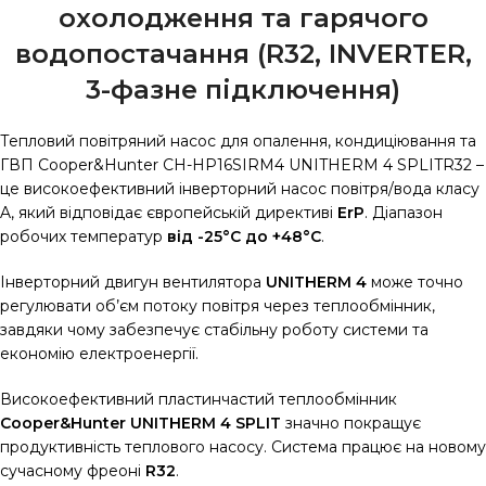
охолодження та гарячого
водопостачання (R32, INVERTER,
3-фазне підключення
)
Тепловий повітряний насос для опалення, кондиціювання та
ГВП Cooper&Hunter CH-HP16SIRM4 UNITHERM 4 SPLITR32 –
це високоефективний інверторний насос повітря/вода класу
A, який відповідає європейській директиві
ErP
. Діапазон
робочих температур
від -25°С до +48°С
.
Інверторний двигун вентилятора
UNITHERM 4
може точно
регулювати об’єм потоку повітря через теплообмінник,
завдяки чому забезпечує стабільну роботу системи та
економію електроенергії.
Високоефективний пластинчастий теплообмінник
Cooper&Hunter UNITHERM 4 SPLIT
значно покращує
продуктивність теплового насосу. Система працює на новому
сучасному фреоні
R32
.