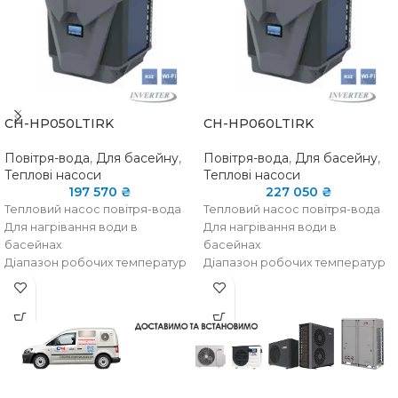
CH-HP050LTIRK
CH-HP060LTIRK
Повітря-вода
,
Для басейну
,
Повітря-вода
,
Для басейну
,
Теплові насоси
Теплові насоси
197 570
₴
227 050
₴
Тепловий насос повітря-вода
Тепловий насос повітря-вода
Для нагрівання води в
Для нагрівання води в
басейнах
басейнах
Діапазон робочих температур
Діапазон робочих температур
від -15 ° C до + 43 ° C
від -15 ° C до + 43 ° C
Wi-Fi управління
Wi-Fi управління
Вертикальний викид повітря
Вертикальний викид повітря