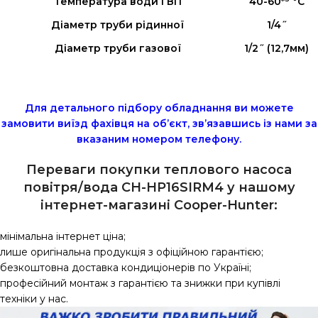
Температура води ГВП
40-60*³ °C
Діаметр труби рідинної
1/4˝
Діаметр труби газової
1/2˝ (12,7мм)
Для детального підбору обладнання ви можете
замовити виїзд фахівця на об’єкт, зв’язавшись із нами за
вказаним номером телефону.
Переваги покупки теплового насоса
повітря/вода CH-HP16SIRM4 у нашому
інтернет-магазині Сooper-Hunter:
мінімальна інтернет ціна;
лише оригінальна продукція з офіційною гарантією;
безкоштовна доставка кондиціонерів по Україні;
професійний монтаж з гарантією та знижки при купівлі
техніки у нас.