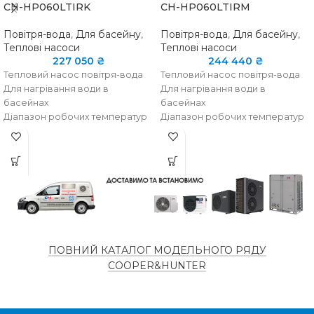
CH-HP060LTIRK
CH-HP060LTIRM
Повітря-вода
,
Для басейну
,
Повітря-вода
,
Для басейну
,
Теплові насоси
Теплові насоси
227 050
₴
244 440
₴
Тепловий насос повітря-вода
Тепловий насос повітря-вода
Для нагрівання води в
Для нагрівання води в
басейнах
басейнах
Діапазон робочих температур
Діапазон робочих температур
від -15 ° C до + 43 ° C
від -15 ° C до + 43 ° C
Wi-Fi управління
Wi-Fi управління
Вертикальний викид повітря
Вертикальний викид повітря
ПОВНИЙ КАТАЛОГ МОДЕЛЬНОГО РЯДУ
COOPER&HUNTER