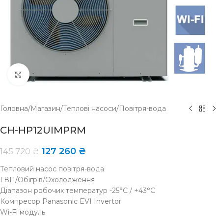
Click to enlarge
Головна
/
Магазин
/
Теплові насоси
/
Повітря-вода
CH-HP12UIMPRM
127 260
₴
145 720
₴
Тепловий насос повітря-вода
ГВП/Обігрів/Охолодження
Діапазон робочих температур -25°С / +43°С
Компресор Panasonic EVI Invertor
Wi-Fi модуль