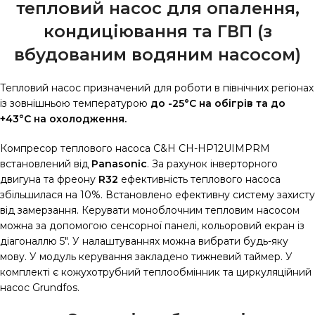
тепловий насос для опалення,
кондиціювання та ГВП (з
вбудованим водяним насосом)
Тепловий насос призначений для роботи в північних регіонах
із зовнішньою температурою
до -25°C на обігрів та до
+43°C на охолодження.
Компресор теплового насоса C&H CH-HP12UIMPRM
встановлений від
Panasonic
. За рахунок інверторного
двигуна та фреону
R32
ефективність теплового насоса
збільшилася на 10%. Встановлено ефективну систему захисту
від замерзання. Керувати моноблочним тепловим насосом
можна за допомогою сенсорної панелі, кольоровий екран із
діагоналлю 5″. У налаштуваннях можна вибрати будь-яку
мову. У модуль керування закладено тижневий таймер. У
комплекті є кожухотрубний теплообмінник та циркуляційний
насос Grundfos.