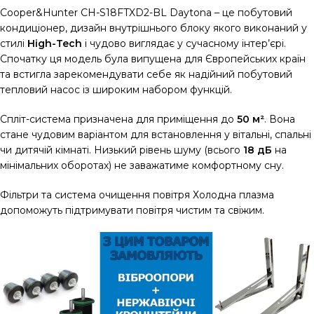
Cooper&Hunter CH-S18FTXD2-BL Daytona – це побутовий
кондиціонер, дизайн внутрішнього блоку якого виконаний у
стилі
High-Tech
і чудово виглядає у сучасному інтер’єрі.
Спочатку ця модель була випущена для Європейських країн
та встигла зарекомендувати себе як надійний побутовий
тепловий насос із широким набором функцій.
Спліт-система призначена для приміщення до
50 м²
. Вона
стане чудовим варіантом для встановлення у вітальні, спальні
чи дитячій кімнаті. Низький рівень шуму (всього
18 дБ
на
мінімальних оборотах) не заважатиме комфортному сну.
Фільтри та система очищення повітря Холодна плазма
допоможуть підтримувати повітря чистим та свіжим.