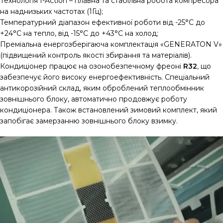
Технологія I-Action – плавна та стабільна робота компресора
на наднизьких частотах (1Гц);
Температурний діапазон ефективної роботи від -25°C до
+24°C на тепло, від -15°C до +43°C на холод;
Преміальна енергозберігаюча комплектація «GENERATON V»
(підвищений контроль якості збирання та матеріалів).
Кондиціонер працює на озонобезпечному фреоні
R32
, що
забезпечує його високу енергоефективність. Спеціальний
антикорозійний склад, яким оброблений теплообмінник
зовнішнього блоку, автоматично продовжує роботу
кондиціонера. Також встановлений зимовий комплект, який
запобігає замерзанню зовнішнього блоку взимку.