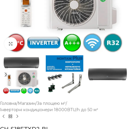
Click to enlarge
Головна
/
Магазин
/
За площею м²
/
Інверторні кондиціонери 18000BTU/h до 50 м²