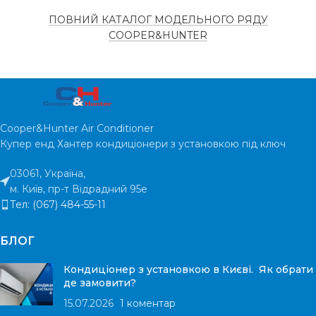
Інверто
ТИП
КОМПРЕССОРА
Інверторний
ПОВНИЙ КАТАЛОГ МОДЕЛЬНОГО РЯДУ
КОМПРЕСОРУ
COOPER&HUNTER
ПЛОЩА
ПЛОЩА
ПРИМІЩЕННЯ
25
м²
ПРИМІЩЕННЯ
ГАРАНТІЯ
5 
Cooper&Hunter Air Conditioner
ГАРАНТІЯ
5 років
Купер енд Хантер кондиціонери з установкою під ключ
РІВЕНЬ ШУМУ
2
03061, Україна,
РІВЕНЬ ШУМА
22 дБ
м. Київ, пр-т Відрадний 95е
Тел: (067) 484-55-11
БЛОГ
Кондиціонер з установкою в Києві. Як обрати
де замовити?
15.07.2026
1 коментар