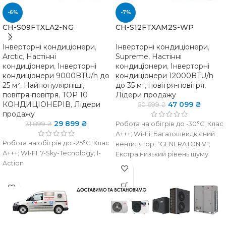
-6%
-7%
CH-S09FTXLA2-NG
CH-S12FTXAM2S-WP
Інверторні кондиціонери
,
Інверторні кондиціонери
,
Arctic
,
Настінні
Supreme
,
Настінні
кондиціонери
,
Інверторні
кондиціонери
,
Інверторні
кондиціонери 9000BTU/h до
кондиціонери 12000BTU/h
25 м²
,
Найпопулярніші
,
до 35 м²
,
повітря-повітря
,
повітря-повітря
,
TOP 10
Лідери продажу
КОНДИЦІОНЕРІВ
,
Лідери
47 099
₴
50 699
₴
продажу
29 899
₴
31 899
₴
Робота на обігрів до -30°C; Клас
А+++; Wi-Fi; Багатошвидкісний
Робота на обігрів до -25°C; Клас
вентилятор; "GENERATON V";
А+++; WI-FI; 7-Sky-Tecnology; I-
Екстра низький рівень шуму
Action
НАЯВНІСТЬ НА
НАЯВНІСТЬ НА
наявн
СКЛАДІ
є в
наявності
СКЛАДІ
ТИП