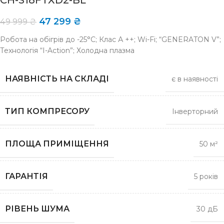
CH-S18FTXD2-BL
47 299
₴
49 999
₴
Робота на обігрів до -25°C; Клас А ++; Wi-Fi; “GENERATON V”;
Технологія “I-Action”; Холодна плазма
НАЯВНІСТЬ НА СКЛАДІ
є в наявності
ТИП КОМПРЕСОРУ
Інверторний
ПЛОЩА ПРИМІЩЕННЯ
50 м²
ГАРАНТІЯ
5 років
РІВЕНЬ ШУМА
30 дБ