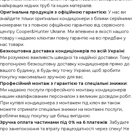
найкращих мідних труб та інших матеріалів.
Оригінальна продукція з офіційною гарантією
: У нас ви
знайдете тільки оригінальні кондиціонери з білими серійними
номерами та з повною офіційною гарантією від сервісного
центру Cooper&Hunter Ukraine. Ми впевнені в якості нашого
товару і надаємо клієнтам повну гарантію на всі придбані у
нас товари.
Безкоштовна доставка кондиціонерів по всій Україні
:
Ми розуміємо важливість швидкої та надійної доставки. Тому
пропонуємо безкоштовну доставку кондиціонерів прямо до
вашого будинку, в будь-яку точку України, щоб зробити
покупку максимально зручною для вас.
Професійний монтаж з гарантією та спеціальні знижки
:
Ми надаємо послуги професійного монтажу кондиціонерів
нашим кваліфікованим персоналом з великим досвідом робіт.
При купівлі кондиціонера з монтажем під ключ ви також
можете отримати спеціальні знижки на монтажні послуги,
роблячи вашу покупку ще більш вигідною.
Зручна оплата частинами під 0% на 6 платежів
: Забудьте
про занепокоєння та втрату працездатності через спеку! Не