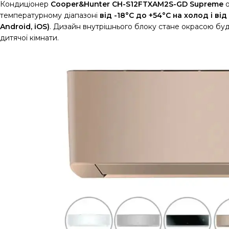
Кондиціонер
Cooper&Hunter CH-S12FTXAM2S-GD Supreme
о
температурному діапазоні
від -18°C до +54°C на холод і ві
Android, iOS)
. Дизайн внутрішнього блоку стане окрасою буд
дитячої кімнати.