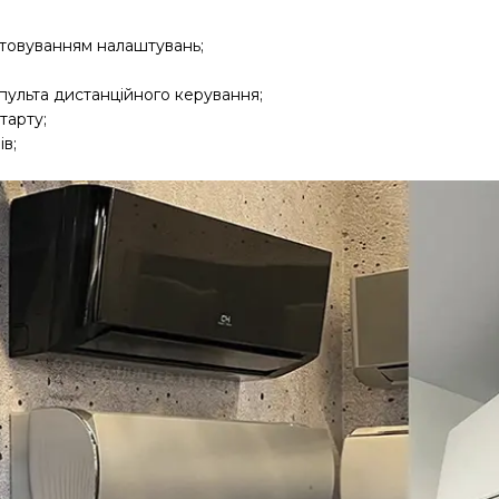
ятовуванням налаштувань;
ульта дистанційного керування;
тарту;
в;