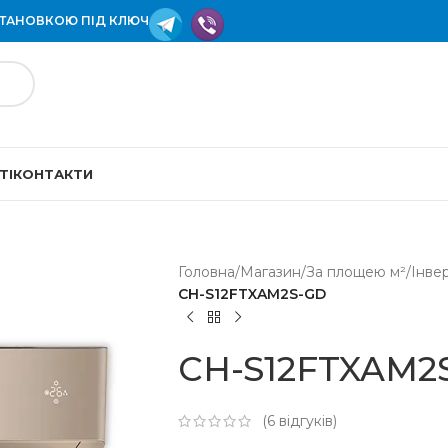
СТАНОВКОЮ ПІД КЛЮЧ
ТІ
КОНТАКТИ
Головна
/
Магазин
/
За площею м²
/
Інве
CH-S12FTXAM2S-GD
CH-S12FTXAM2
(
6
відгуків)