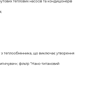
бутових теплових насосів та кондиціонерів
а;
 з теплообмінника, що виключає утворення
ригнічувач»; фільтр “Нано-титановий