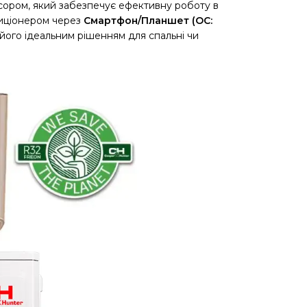
ором, який забезпечує ефективну роботу в
иціонером через
Смартфон/Планшет (ОС:
його ідеальним рішенням для спальні чи