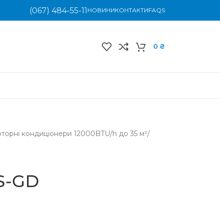
(067) 484-55-11
НОВИНИ
КОНТАКТИ
FAQS
0
₴
рторні кондиціонери 12000BTU/h до 35 м²
/
S-GD