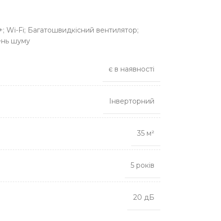
+; Wi-Fi; Багатошвидкісний вентилятор;
ень шуму
є в наявності
Інверторний
35 м²
5 років
20 дБ