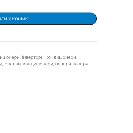
ТИ У КОШИК
диціонери
,
Інверторні кондиціонери
у
,
Настінні кондиціонери
,
повітря-повітря