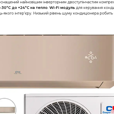
снащений найновішим інверторним двоступінчастим компрес
д -30°C до +24°C на тепло
.
Wi-Fi модуль
для керування конд
ь-якого інтер’єру. Низький рівень шуму кондиціонера робить 