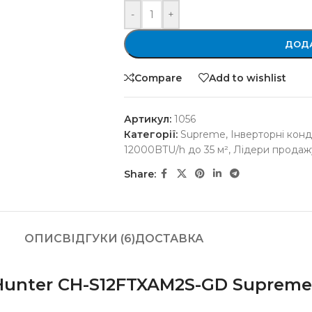
-
+
ДОДА
Compare
Add to wishlist
Артикул:
1056
Категорії:
Supreme
,
Інверторні кон
12000BTU/h до 35 м²
,
Лідери продаж
Share:
ОПИС
ВІДГУКИ (6)
ДОСТАВКА
unter CH-S12FTXAM2S-GD Supreme