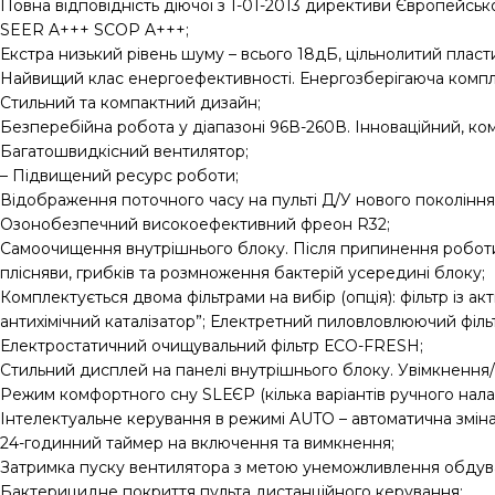
Повна відповідність діючої з 1-01-2013 директиви Європейськ
SEER A+++ SCOP A+++;
Екстра низький рівень шуму – всього 18дБ, цільнолитий плас
Найвищий клас енергоефективності. Енергозберігаюча комплект
Стильний та компактний дизайн;
Безперебійна робота у діапазоні 96В-260В. Інноваційний, к
Багатошвидкісний вентилятор;
– Підвищений ресурс роботи;
Відображення поточного часу на пульті Д/У нового покоління
Озонобезпечний високоефективний фреон R32;
Самоочищення внутрішнього блоку. Після припинення роботи 
плісняви, грибків та розмноження бактерій усередині блоку;
Комплектується двома фільтрами на вибір (опція): фільтр із а
антихімічний каталізатор”; Електретний пиловловлюючий фільт
Електростатичний очищувальний фільтр ЕСО-FRESH;
Стильний дисплей на панелі внутрішнього блоку. Увімкнення
Режим комфортного сну SLЕЄР (кілька варіантів ручного нала
Інтелектуальне керування в режимі AUTO – автоматична зміна
24-годинний таймер на включення та вимкнення;
Затримка пуску вентилятора з метою унеможливлення обдува
Бактерицидне покриття пульта дистанційного керування;