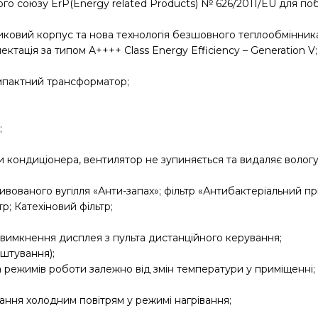
ого союзу ErP(Energy related Products) № 626/2011/EU для по
тиковий корпус та нова технологія безшовного теплообмінник
ація за типом A++++ Class Energy Efficiency – Generation V;
омпактний трансформатор;
;
кондиціонера, вентилятор не зупиняється та видаляє вологу
ктивованого вугілля «Анти-запах»; фільтр «Антибактеріальний п
р; Катехіновий фільтр;
/вимкнення дисплея з пульта дистанційного керування;
штування);
 режимів роботи залежно від змін температури у приміщенні;
ння холодним повітрям у режимі нагрівання;