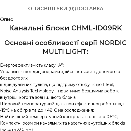
ОПИС
ВІДГУКИ (0)
ДОСТАВКА
Опис
Канальні блоки CHML-ID09RK
Основні особливості серії NORDIC
MULTI LIGHT:
Енергоефективність класу “А”;
Управління кондиціонерами здійснюється за допомогою
бездротових
індивідуальних пультів, що підтримують функцію I feel;
Noise Analysis Technology – практично безшумна робота
внутрішнього та зовнішнього блоків;
Широкий температурний діапазон ефективної роботи: від
-15ºС на обігрів та до +48ºС на охолодження;
Найточніший температурний контроль з точністю 0,5°C;
Компактні розміри канальних та касетних внутрішніх блоків
(висота 230 мм).