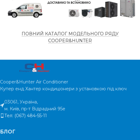
наявності
СКЛАДІ
НАЯВНІСТЬ НА
ная
СКЛАДІ
ТИП
Інверторний
КОМПРЕСОРУ
ПОВНИЙ КАТАЛОГ МОДЕЛЬНОГО РЯДУ
ТИП
COOPER&HUNTER
Інверт
КОМПРЕСОРУ
ПЛОЩА
50
м²
ПРИМІЩЕННЯ
КОЛИЧЕСТВО БЛОКОВ
ГАРАНТІЯ
5 років
Cooper&Hunter Air Conditioner
Купер енд Хантер кондиціонери з установкою під ключ
ГАРАНТІЯ
5
РІВЕНЬ ШУМУ
30 дБ
03061, Україна,
м. Київ, пр-т Відрадний 95е
РІВЕНЬ ШУМУ
Тел: (067) 484-55-11
БЛОГ