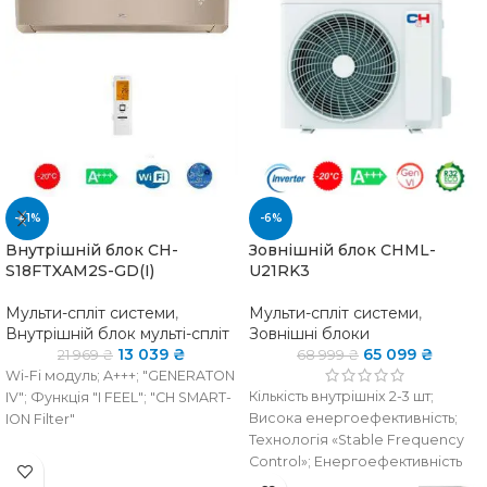
-41%
-6%
Внутрішній блок CH-
Зовнішній блок CHML-
S18FTXAM2S-GD(I)
U21RK3
Мульти-спліт системи
,
Мульти-спліт системи
,
Внутрішній блок мульті-спліт
Зовнішні блоки
13 039
₴
65 099
₴
21 969
₴
68 999
₴
Wi-Fi модуль; A+++; "GENERATON
Кількість внутрішніх 2-3 шт;
ІV"; Функція "I FEEL"; "CH SMART-
Висока енергоефективність;
ION Filter"
Технологія «Stable Frequency
Control»; Енергоефективність
НАЯВНІСТЬ НА
є в
класу «А+++»