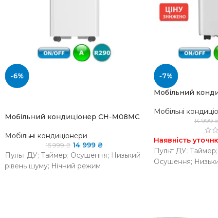
-6%
-7%
Мобільний конд
SOLD OUT
Мобільні кондиці
Мобільний кондиціонер CH-M08MC
14 999
Мобільні кондиціонери
Наявність уточн
14 999
₴
15 999
₴
Пульт ДУ; Таймер;
Пульт ДУ; Таймер; Осушення; Низький
Осушення; Низьки
рівень шуму; Нічний режим
Нічний режим
НАЯВНІСТЬ НА
Немає в
НАЯВНІСТЬ 
СКЛАДІ
наявності
СКЛАДІ