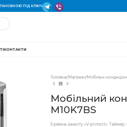
СТАНОВКОЮ ПІД КЛЮЧ
ТІ
КОНТАКТИ
Головна
/
Магазин
/
Мобільні кондиціо
Мобільний кон
M10K7BS
5-рівень захисту «V-protect»; Таймер