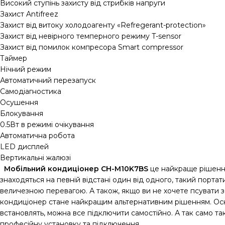
Високий ступінь захисту від стрибків напруги
Захист Antifreez
Захист від витоку холодоагенту «Refregerant-protection»
Захист від невірного темперного режиму T-sensor
Захист від помилок компресора Smart compressor
Таймер
Нічний режим
Автоматичний перезапуск
Самодіагностика
Осушення
Блокування
0.5Вт в режимі очікування
Автоматична робота
LED дисплей
Вертикальні жалюзі
Мобільний кондиціонер CH-M10K7BS
це найкраще рішення 
знаходяться на певній відстані один від одного, такий порта
величезною перевагою. А також, якщо ви не хочете псувати з
кондиціонер стане найкращим альтернативним рішенням. Основ
встановлять, можна все підключити самостійно. А так само та
професійну установку та підключення.