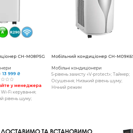
SOLD OUT
иціонер CH-M08P5G
Мобільний кондиціонер CH-M09K6
онери
Мобільні кондиціонери
13 999
₴
₴
5-рівень захисту «V-protect»; Таймер;
Осушення; Низький рівень шуму;
юйте у менеджера
Нічний режим
 Wi-Fi керування;
й рівень шуму;
НАЯВНІСТЬ НА
Немає в
СКЛАДІ
навяності
НА
Є в
наявності
РІВЕНЬ ШУМУ
46 дБ