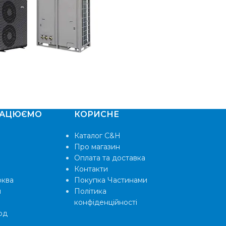
ПЛОЩА ПРИМІЩЕННЯ
35 м²
ГАРАНТІЯ
2 роки
Білий із сріблястими
вставками
КОЛІР
РАЦЮЄМО
КОРИСНЕ
Каталог C&H
Про магазин
Оплата та доставка
Контакти
рква
Покупка Частинами
и
Політика
конфіденційності
од