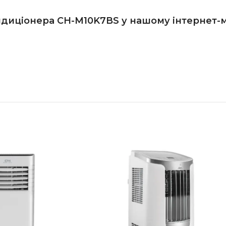
диціонера CH-M10K7BS у нашому інтернет-ма