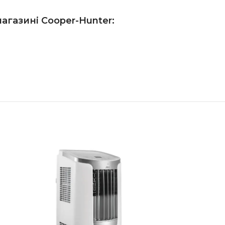
газині Сooper-Hunter: