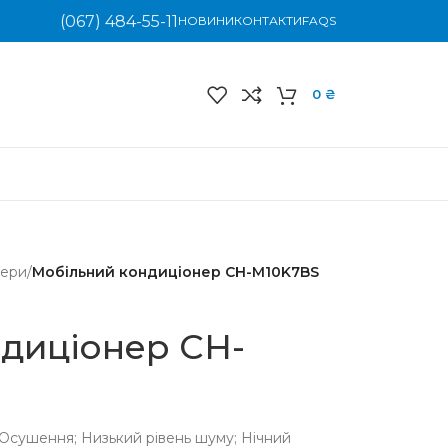
(067) 484-55-11
НОВИНИ
КОНТАКТИ
FAQS
0
₴
нери
/
Мобільний кондиціонер CH-M10K7BS
диціонер CH-
; Осушення; Низький рівень шуму; Нічний