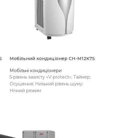
SOLD OUT
S
Мобільний кондиціонер CH-M12K7S
Мобільні кондиціонери
5-рівень захисту «V-protect»; Таймер;
Осушення; Низький рівень шуму;
Нічний режим
НАЯВНІСТЬ НА
Немає в
СКЛАДІ
наявності
РІВЕНЬ ШУМУ
47 дБ