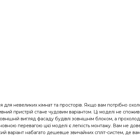
для невеликих кімнат та просторів. Якщо вам потрібно охолод
тивний пристрій стане чудовим варіантом. Ці моделі не спожив
овнішній вигляд фасаду будівлі зовнішнім блоком, а прохолод
ною перевагою цієї моделі є легкість монтажу. Вам не довед
кий варіант набагато дешевше звичайних спліт-систем, де вам 