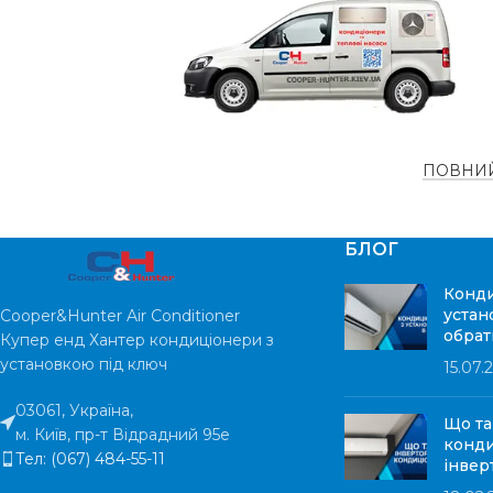
РІВЕНЬ ШУМУ
63 дБ
РІВЕНЬ ШУМ
ПЛОЩА ПРИМІЩЕННЯ
22 м²
ПЛОЩА
ПРИМІЩЕНН
ПОВНИЙ
ГАРАНТІЯ
2 роки
ГАРАНТІЯ
КОЛІР
Білий
БЛОГ
Конди
устан
Cooper&Hunter Air Conditioner
КОЛІР
обрат
Купер енд Хантер кондиціонери з
установкою під ключ
15.07.
03061, Україна,
Що та
м. Київ, пр-т Відрадний 95е
конди
Тел: (067) 484-55-11
інвер