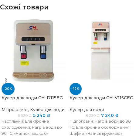
Схожі товари
-20%
-12%
Кулер для води CH-D115EG
Кулер для води CH-V115CEG
Мікроклімат
,
Кулер для води
Кулер для води
5 240
₴
7 240
₴
6 520
₴
8 250
₴
Настільний; Електронне
Підлоговий; Нагрів води до 90
охолодження; Нагрів води до
°С; Електронне охолодження;
90 °С; «Натиск чашкою»
Шафка; «Натиск кружкою»