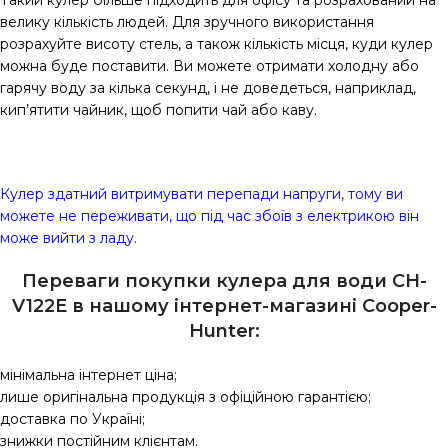
Такий кулер більше підходить для офісу та розрахований на
велику кількість людей. Для зручного використання
розрахуйте висоту стель, а також кількість місця, куди кулер
можна буде поставити. Ви можете отримати холодну або
гарячу воду за кілька секунд, і не доведеться, наприклад,
кип’ятити чайник, щоб попити чай або каву.
Кулер здатний витримувати перепади напруги, тому ви
можете не переживати, що під час збоїв з електрикою він
може вийти з ладу.
Переваги покупки кулера для води CH-
V122E в нашому інтернет-магазині Сooper-
Hunter:
мінімальна інтернет ціна;
лише оригінальна продукція з офіційною гарантією;
доставка по Україні;
знижки постійним клієнтам.