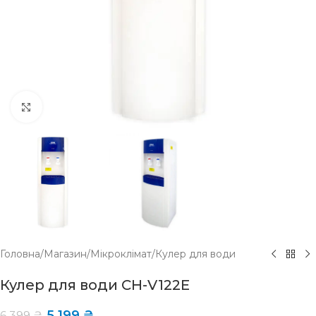
Click to enlarge
Головна
/
Магазин
/
Мікроклімат
/
Кулер для води
Кулер для води CH-V122E
5 199
₴
6 399
₴