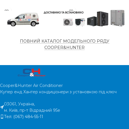
НАЯВНІСТЬ НА
НАЯВНІСТЬ НА
є в
наявності
наяв
СКЛАДІ
СКЛАДІ
ТИП
ТИП
Настільний
Підло
ПОВНИЙ КАТАЛОГ МОДЕЛЬНОГО РЯДУ
COOPER&HUNTER
ФУНКЦІОНАЛ
ФУНКЦІОНАЛ
Горяча /
Г
Холодна
Хо
КРАНІВ
КРАНІВ
ГАРАНТІЯ
ГАРАНТІЯ
2 роки
2
Cooper&Hunter Air Conditioner
Купер енд Хантер кондиціонери з установкою під ключ
ТИП
ТИП
Електро
Елект
03061, Україна,
ОХОЛОДЖЕННЯ
ОХОЛОДЖЕННЯ
м. Київ, пр-т Відрадний 95е
Тел: (067) 484-55-11