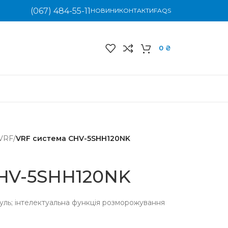
(067) 484-55-11
НОВИНИ
КОНТАКТИ
FAQS
0
₴
VRF
/
VRF система CHV-5SHH120NK
CHV-5SHH120NK
уль; інтелектуальна функція розморожування