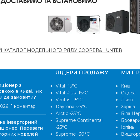
НА
19.5
Ь
кВт
ПОВІТРОПРОДУКТИВНІСТЬ
5 років
СПОЖИВАНА
ПОТУЖНІСТЬ
 КАТАЛОГ МОДЕЛЬНОГО РЯДУ COOPER&HUNTER
У
45 дБ
ГАРАНТІЯ
ЛІДЕРИ ПРОДАЖУ
МИ П
ціонер з
Vital -15°С
Київ
РІВЕНЬ ШУМУ
більше
овкою в Києві. Як
Vital Plus -15°C
Одеса
и де замовити?
Veritas -15°С
Львів
2026
1 коментар
Daytona -25°С
Харків
Arctic -25°С
Біла Це
Supreme Continental
Бровар
ке інверторний
-25°С
Ірпінь
ціонер. Переваги
торних моделей
Supreme -30°С
Вишгор