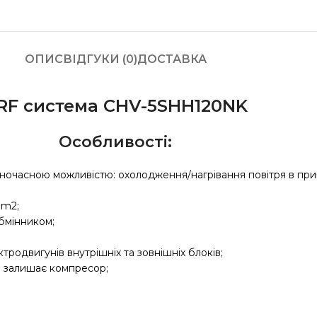
ОПИС
ВІДГУКИ (0)
ДОСТАВКА
RF система CHV-5SHH120NK
Особливості:
ночасною можливістю: охолодження/нагрівання повітря в прим
 m2;
бмінником;
тродвигунів внутрішніх та зовнішніх блоків;
е залишає компресор;