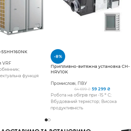
V-5SHH160NK
-8%
и VRF
Припливно-витяжна установка CH-
обмінник;
HRV10K
лектуальна функція
Промислові
,
ПВУ
59 299
₴
64 699
₴
Робота на обігрів при -15 ° C;
НА
уточнюйте
Вбудований термістор; Висока
наявність
продуктивність
НАЯВНІСТЬ НА
Повітря-вода
СКЛАДІ
ная