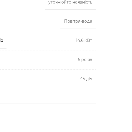
уточнюйте наявність
Повітря-вода
Ь
14.6 кВт
5 років
45 дБ