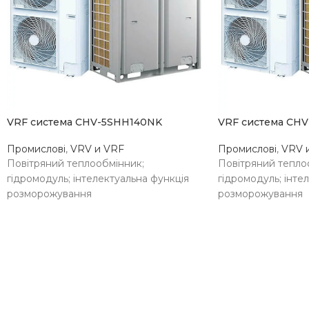
VRF система CHV-5SHH140NK
VRF система CH
Промислові
,
VRV и VRF
Промислові
,
VRV 
Повітряний теплообмінник;
Повітряний тепло
гідромодуль; інтелектуальна функція
гідромодуль; інте
розморожування
розморожування
НАЯВНІСТЬ НА
НАЯВНІСТЬ 
уточнюйте
СКЛАДІ
СКЛАДІ
наявність
ТЕХНОЛОГІЯ
ТЕХНОЛОГІЯ
Повітря-вода