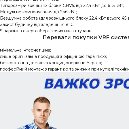
Типорозміри зовнішніх блоків CHV5: від 22,4 кВт до 61,5 кВт;
Модульне компонування до 246 кВт;
Безшумна робота (для зовнішнього блоку 22,4 кВт всього 45 
Захист будинку від зледеніння 8°C;
9 варіантів енергозберігаючих налаштувань.
Переваги покупки VRF систем
мінімальна інтернет ціна;
лише оригінальна продукція з офіційною гарантією;
безкоштовна доставка кондиціонерів по Україні;
професійний монтаж з гарантією та знижки при купівлі техніки