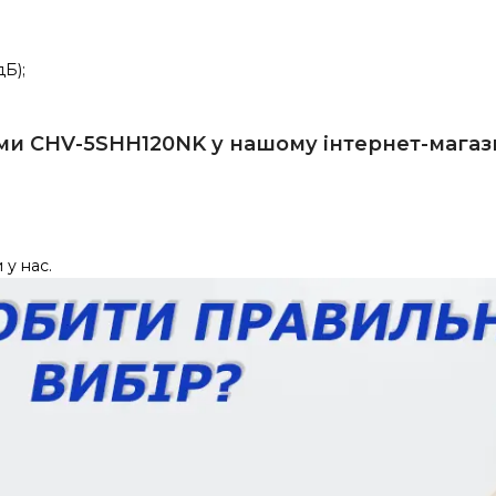
дБ);
и CHV-5SHH120NK у нашому інтернет-магази
 у нас.