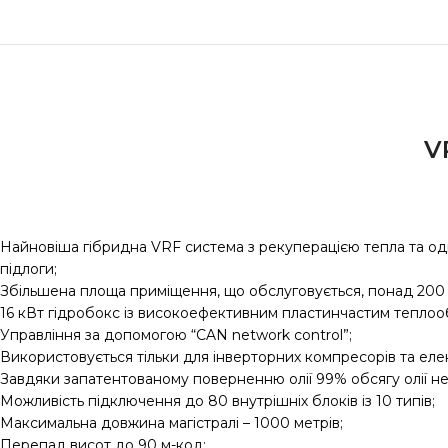
V
Найновіша гібридна VRF система з рекуперацією тепла та од
підлоги;
Збільшена площа приміщення, що обслуговується, понад 200
16 кВт гідробокс із високоефективним пластинчастим теплоо
Управління за допомогою “CAN network control”;
Використовується тільки для інверторних компресорів та елек
Завдяки запатентованому поверненню олії 99% обсягу олії н
Можливість підключення до 80 внутрішніх блоків із 10 типів;
Максимальна довжина магістралі – 1000 метрів;
Перепад висот до 90 м-код;