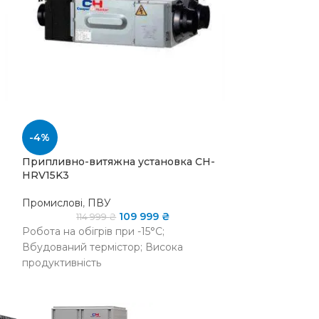
-4%
-4%
Припливно-витяжна установка CH-
Припливно-ви
HRV15K3
HRV20K3
Промислові
,
ПВУ
Промислові
,
П
109 999
₴
114 999
₴
120 
Робота на обігрів при -15°C;
Робота на обігр
Вбудований термістор; Висока
Вбудований те
продуктивність
продуктивність
НАЯВНІСТЬ
є в
НАЯВНІСТЬ НА
є в
вності