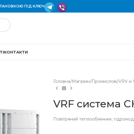
СТАНОВКОЮ ПІД КЛЮЧ
ТІ
КОНТАКТИ
Головна
/
Магазин
/
Промислові
/
VRV и 
VRF система 
Повітряний теплообмінник; гідромод