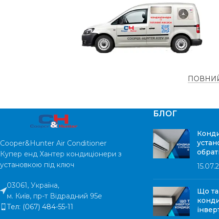
МАКСИМАЛЬ
МАКСИМАЛЬНА
17.1
ПОТУЖНІСТ
ПОТУЖНІСТЬ
кВт
ГАРАНТІЯ
ГАРАНТІЯ
5 років
ПОВНИЙ
РІВЕНЬ ШУМ
РІВЕНЬ ШУМУ
БЛОГ
45 дБ
Конди
устан
Cooper&Hunter Air Conditioner
обрат
Купер енд Хантер кондиціонери з
установкою під ключ
15.07.
03061, Україна,
Що та
м. Київ, пр-т Відрадний 95е
конди
Тел: (067) 484-55-11
інвер