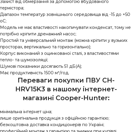
Захист від обмерзання за допомогою вбудованого
термістора;
Діапазон температур зовнішнього середовища від -15 до +50
оС;
Модель не має властивості накопичувати конденсат, тому не
потрібно кріпити дренажний насос;
Простий та універсальний монтаж (можна кріпити у вузьких
просторах, вертикально та горизонтально);
Корпус виконаний з оцинкованої сталі, з властивостями
тепло- та шумоізоляції;
Шумові показники досягають 51 дБ(А);
Має продуктивність 1500 м³/год.
Переваги покупки ПВУ CH-
HRV15K3 в нашому інтернет-
магазині Сooper-Hunter:
мінімальна інтернет ціна;
лише оригінальна продукція з офіційною гарантією;
безкоштовна доставка кондиціонерів по Україні;
професійний монтаж з гарантією та знижки при купівлі