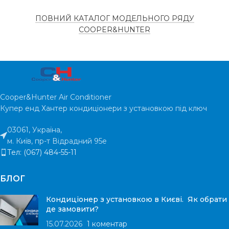
350
ПОВІТРОПРОДУКТИВНІСТЬ
м³/
ПОВНИЙ КАТАЛОГ МОДЕЛЬНОГО РЯДУ
МАКСИМАЛЬНА
год
17.1
COOPER&HUNTER
ПОТУЖНІСТЬ
кВт
СПОЖИВАНА
11
Вт
ПОТУЖНІСТЬ
ГАРАНТІЯ
5 років
ГАРАНТІЯ
Cooper&Hunter Air Conditioner
5 років
Купер енд Хантер кондиціонери з установкою під ключ
РІВЕНЬ ШУМУ
45 дБ
03061, Україна,
РІВЕНЬ ШУМУ
35 дБ
м. Київ, пр-т Відрадний 95е
Тел: (067) 484-55-11
БЛОГ
Кондиціонер з установкою в Києві. Як обрати
де замовити?
15.07.2026
1 коментар