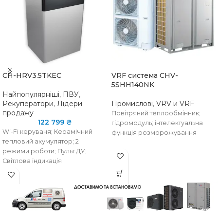
CH-HRV3.5TKEC
VRF система CHV-
5SHH140NK
Найпопулярніші
,
ПВУ
,
Рекуператори
,
Лідери
Промислові
,
VRV и VRF
продажу
Повітряний теплообмінник;
122 799
₴
гідромодуль; інтелектуальна
Wi-Fi керуваня; Керамічний
функція розморожування
тепловий акумулятор; 2
режими роботи; Пульт ДУ;
НАЯВНІСТЬ
уточнюйте
Світлова індикація
наявність
НА СКЛАДІ
НАЯВНІСТЬ НА
Є в
наявності
СКЛАДІ
Повітря-
ТЕХНОЛОГІЯ
вода