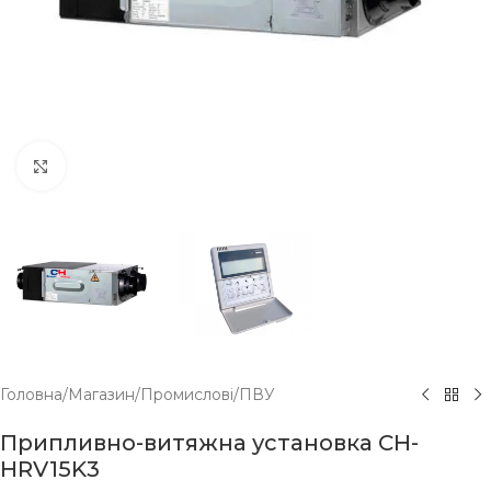
Click to enlarge
Головна
/
Магазин
/
Промислові
/
ПВУ
Припливно-витяжна установка CH-
HRV15K3