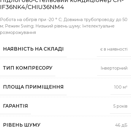
Підлогово-стельовий кондиціонер CH-
IF36NK4/CHIU36NM4
Робота на обігрів при -20 ° C; Довжина трубопроводу до 50
м; Режим Swing; Низький рівень шуму; Інтелектуальне
розморожування
НАЯВНІСТЬ НА СКЛАДІ
є в наявності
ТИП КОМПРЕСОРУ
Інверторний
ПЛОЩА ПРИМІЩЕННЯ
100 м²
ГАРАНТІЯ
5 років
РІВЕНЬ ШУМУ
46 дБ