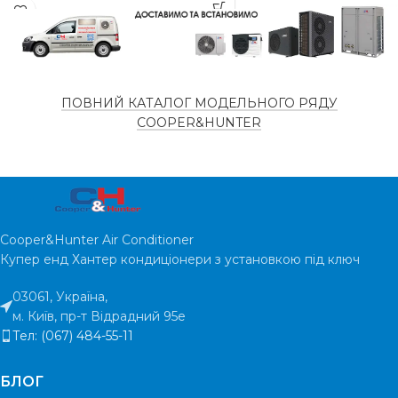
Інтелектуальне
розморожування
НАЯВНІСТЬ НА
наявно
СКЛАДІ
НАЯВНІСТЬ НА
є в
наявності
СКЛАДІ
ПОВНИЙ КАТАЛОГ МОДЕЛЬНОГО РЯДУ
ТИП
Інверторн
COOPER&HUNTER
КОМПРЕСОРУ
ТИП
Інверторний
КОМПРЕСОРУ
ПЛОЩА
ПРИМІЩЕННЯ
ПЛОЩА
35
м²
ПРИМІЩЕННЯ
Cooper&Hunter Air Conditioner
Купер енд Хантер кондиціонери з установкою під ключ
ГАРАНТІЯ
5 ро
ГАРАНТІЯ
5 років
03061, Україна,
м. Київ, пр-т Відрадний 95е
РІВЕНЬ ШУМУ
39
Тел: (067) 484-55-11
РІВЕНЬ ШУМУ
33 дБ
БЛОГ