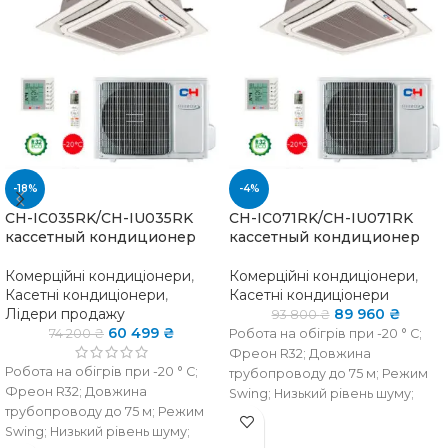
-18%
-4%
CH-IC035RK/CH-IU035RK
CH-IC071RK/CH-IU071RK
кассетный кондиционер
кассетный кондиционер
Комерційні кондиціонери
,
Комерційні кондиціонери
,
Касетні кондиціонери
,
Касетні кондиціонери
Лідери продажу
89 960
₴
93 800
₴
60 499
₴
74 200
₴
Робота на обігрів при -20 ° C;
Фреон R32; Довжина
Робота на обігрів при -20 ° C;
трубопроводу до 75 м; Режим
Фреон R32; Довжина
Swing; Низький рівень шуму;
трубопроводу до 75 м; Режим
Інтелектуальне
Swing; Низький рівень шуму;
розморожування