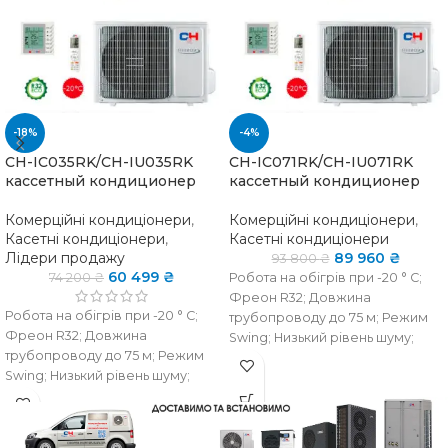
-18%
-4%
CH-IC035RK/CH-IU035RK
CH-IC071RK/CH-IU071RK
кассетный кондиционер
кассетный кондиционер
Комерційні кондиціонери
,
Комерційні кондиціонери
,
Касетні кондиціонери
,
Касетні кондиціонери
Лідери продажу
89 960
₴
93 800
₴
60 499
₴
74 200
₴
Робота на обігрів при -20 ° C;
Фреон R32; Довжина
Робота на обігрів при -20 ° C;
трубопроводу до 75 м; Режим
Фреон R32; Довжина
Swing; Низький рівень шуму;
трубопроводу до 75 м; Режим
Інтелектуальне
Swing; Низький рівень шуму;
розморожування
Інтелектуальне
розморожування
НАЯВНІСТЬ НА
наявно
СКЛАДІ