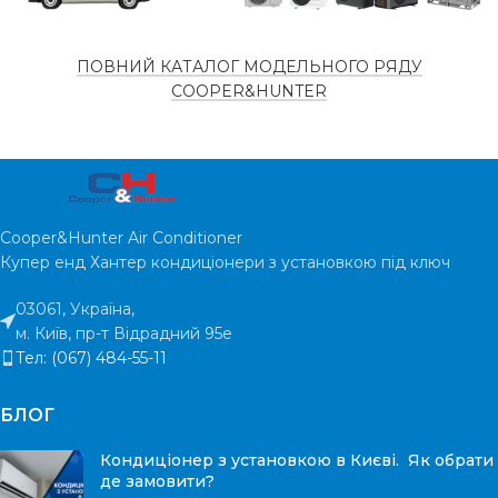
НАЯВНІСТЬ НА
є в
наявності
СКЛАДІ
ПОВНИЙ КАТАЛОГ МОДЕЛЬНОГО РЯДУ
ТИП
Інверторн
COOPER&HUNTER
КОМПРЕСОРУ
ТИП
Інверторний
КОМПРЕСОРУ
ПЛОЩА
ПРИМІЩЕННЯ
ПЛОЩА
35
м²
ПРИМІЩЕННЯ
Cooper&Hunter Air Conditioner
Купер енд Хантер кондиціонери з установкою під ключ
ГАРАНТІЯ
5 ро
ГАРАНТІЯ
5 років
03061, Україна,
м. Київ, пр-т Відрадний 95е
РІВЕНЬ ШУМУ
39
Тел: (067) 484-55-11
РІВЕНЬ ШУМУ
33 дБ
БЛОГ
Кондиціонер з установкою в Києві. Як обрати
де замовити?