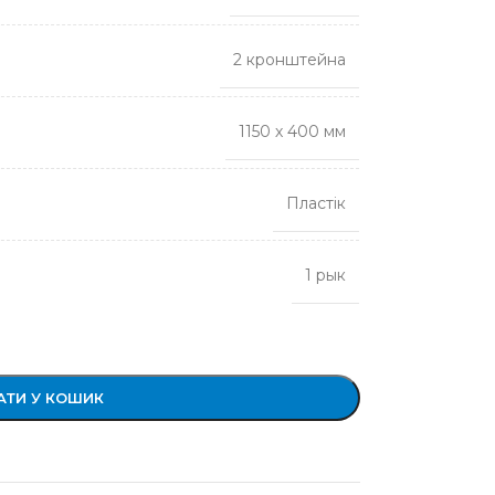
2 кронштейна
1150 х 400 мм
Пластік
1 рык
ТИ У КОШИК