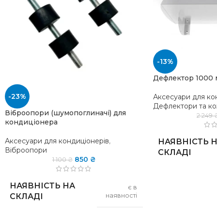
-13%
Дефлектор 1000 
-23%
Аксесуари для ко
Дефлектори та ко
Віброопори (шумопоглиначі) для
2 249
кондиціонера
Аксесуари для кондиціонерів
,
НАЯВНІСТЬ 
Віброопори
СКЛАДІ
850
₴
1 100
₴
ТИП
НАЯВНІСТЬ НА
є в
КРІПЛЕННЯ
СКЛАДІ
наявності