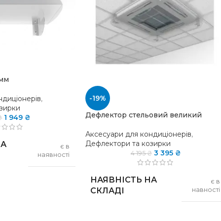
мм
-19%
ндиціонерів
,
зирки
Дефлектор стельовий великий
1 949
₴
₴
Аксесуари для кондиціонерів
,
Дефлектори та козирки
НА
є в
3 395
₴
4 195
₴
наявності
НАЯВНІСТЬ НА
є в
2
СКЛАДІ
навності
кронштейна