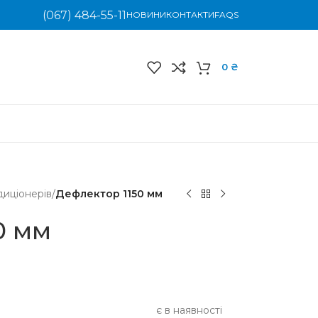
(067) 484-55-11
НОВИНИ
КОНТАКТИ
FAQS
0
₴
диціонерів
/
Дефлектор 1150 мм
0 мм
є в наявності