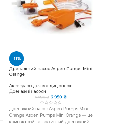
-11%
-19%
Дренажний насос Aspen Pumps Mini
Пульт Cooper&H
Orange
Аксесуари для 
Аксесуари для кондиціонерів
,
для кондиціоне
Дренажні насоси
1 
6 950
₴
7 790
₴
НАЯВНІСТ
НАСКЛАДІ
Дренажний насос Aspen Pumps Mini
Orange Aspen Pumps Mini Orange — це
компактний і ефективний дренажний
ЖИВЛЕНН
насос, спеціально розроблений для