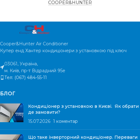
COOPER&HUNTER
Cooper&Hunter Air Conditioner
Купер енд Хантер кондиціонери з установкою під ключ
03061, Україна,
м. Київ, пр-т Відрадний 95е
Тел: (067) 484-55-11
БЛОГ
Кондиціонер з установкою в Києві. Як обрати
де замовити?
15.07.2026
1 коментар
Що таке інверторний кондиціонер. Переваги