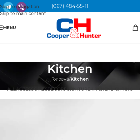
(067) 484-55-11
Skip to navigation
Skip to main content
MENU
Kitchen
Головна
/
Kitchen
ALL
ACCESSORIES
DECOR
FURNITURE
KITCHEN
LIGHTING