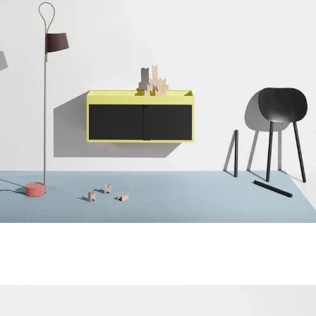
Kitchen
Suspendisse quam at vestibulum