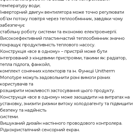
температуру води;
Інверторний двигун вентилятора може точно регулювати
об’єм потоку повітря через теплообмінник, завдяки чому
забезпечує
стабільну роботу системи та економію електроенергії.
Високоефективний пластинчастий теплообмінник значно
покращує продуктивність теплового насосу.
Конструкція «все в одному» – пристрій може бути
інтегрований з кінцевими пристроями, такими як: радіатор,
тепла підлога, фанкойл,
комплект сонячних колекторів та ін. Функції Unitherm
Monotype можуть задовольнити різні вимоги різних
користувачів та
розширити можливості застосування цього продукту.
Конструкція «все в одному» може заощадити на витратах на
установку, знизити ризики витоку холодоагенту та підвищити
безпеку та надійність
системи.
Вишуканий дизайн настінного проводового контролера.
Рідкокристалічний сенсорний екран.