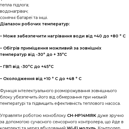
тепла підлога;
водонагрівач;
сонячні батареї та інші.
Діапазон робочих температур:
– Може забезпечити нагрівання води від +40 до +80 ° С
– Обігрів приміщення можливий за зовнішніх
температур від -30° до + 35°С
– ГВП від -30°С до +45°С
– Охолодження від +10 ° С до +48 ° С
Функція інтелектуального розморожування зовнішнього
блоку убезпечить його від обмерзання при низькій
температурі та підвищить ефективність теплового насоса.
Управляти роботою моноблоку
CH-HP14MIRK
дуже зручно
за допомогою сучасного сенсорного контролера, що йде в
комплекті та через вбудований
Wi-Fi модуль
. Контролер